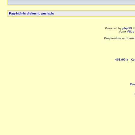
Pagrindinis diskusijų puslapis
Powered by
phpBB
©
Vertė
Viliu
Paspauskite ant baneri
468x60.lt - Ke
Bur
I