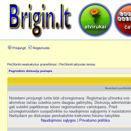
Prisijungti
Registruotis
Peržiūrėti neatsakytus pranešimus
|
Peržiūrėti aktyvias temas
Pagrindinis diskusijų puslapis
Norėdami peržiūrėti 
Norėdami prisijungti turite būti užsiregistravę. Registracija užtrunka vos 
akimirkas tačiau suteikia jums daugiau galimybių. Diskusijų administrat
gali suteikti papildomas teises registruotiems vartotojams. Prieš
užsiregistruodami susipažinkite su naudojimosi sąlygomis ir nuostatomi
Naršydami po diskusijas perskaitykite kiekvieno forumo taisykles.
Naudojimosi sąlygos
|
Privatumo politika