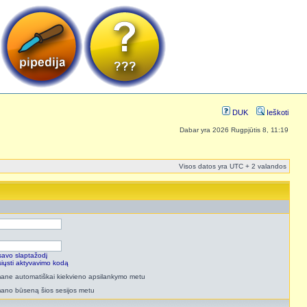
DUK
Ieškoti
Dabar yra 2026 Rugpjūtis 8, 11:19
Visos datos yra UTC + 2 valandos
savo slaptažodį
isiųsti aktyvavimo kodą
 mane automatiškai kiekvieno apsilankymo metu
mano būseną šios sesijos metu