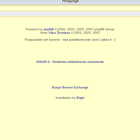
Powered by
phpBB
© 2000, 2002, 2005, 2007 phpBB Group
Vertė
Vilius Šumskas
© 2003, 2005, 2007
Paspauskite ant banerio - taip pareklamuosite savo Laikas.lt :-)
468x60.lt - Keiskimes reklaminemis antrastemis
Burgzt Banner Exchange
Installation by
Brigin