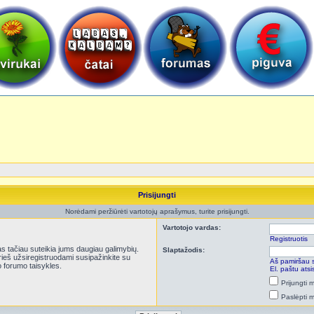
Prisijungti
Norėdami peržiūrėti vartotojų aprašymus, turite prisijungti.
Vartotojo vardas:
Registruotis
kas tačiau suteikia jums daugiau galimybių.
Slaptažodis:
Prieš užsiregistruodami susipažinkite su
Aš pamiršau 
 forumo taisykles.
El. paštu ats
Prijungti
Paslėpti 