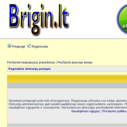
Prisijungti
Registruotis
Peržiūrėti neatsakytus pranešimus
|
Peržiūrėti aktyvias temas
Pagrindinis diskusijų puslapis
Norėdami prisijungti turite būti užsiregistravę. Registracija užtrunka vos kelias akimir
Diskusijų administratorius gali suteikti papildomas teises registruotiems vartotojams. 
naudojimosi sąlygomis ir nuostatomis. Naršydami po diskusijas perskaitykite kiekvieno
Naudojimosi sąlygos
|
Privatumo politika