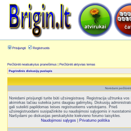
Prisijungti
Registruotis
Peržiūrėti neatsakytus pranešimus
|
Peržiūrėti aktyvias temas
Pagrindinis diskusijų puslapis
Norėdami peržiūrėti 
Norėdami prisijungti turite būti užsiregistravę. Registracija užtrunka vos 
akimirkas tačiau suteikia jums daugiau galimybių. Diskusijų administrat
gali suteikti papildomas teises registruotiems vartotojams. Prieš
užsiregistruodami susipažinkite su naudojimosi sąlygomis ir nuostatomi
Naršydami po diskusijas perskaitykite kiekvieno forumo taisykles.
Naudojimosi sąlygos
|
Privatumo politika