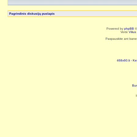
Pagrindinis diskusijų puslapis
Powered by
phpBB
©
Vertė
Viliu
Paspauskite ant baneri
468x60.lt - Ke
Bur
I