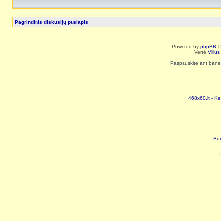
Pagrindinis diskusijų puslapis
Powered by
phpBB
©
Vertė
Viliu
Paspauskite ant baneri
468x60.lt - Ke
Bur
I