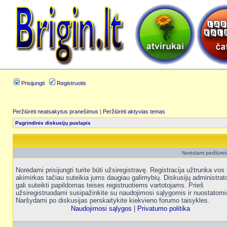
Prisijungti
Registruotis
Peržiūrėti neatsakytus pranešimus
|
Peržiūrėti aktyvias temas
Pagrindinis diskusijų puslapis
Norėdami peržiūrėti 
Norėdami prisijungti turite būti užsiregistravę. Registracija užtrunka vos 
akimirkas tačiau suteikia jums daugiau galimybių. Diskusijų administrat
gali suteikti papildomas teises registruotiems vartotojams. Prieš
užsiregistruodami susipažinkite su naudojimosi sąlygomis ir nuostatomi
Naršydami po diskusijas perskaitykite kiekvieno forumo taisykles.
Naudojimosi sąlygos
|
Privatumo politika