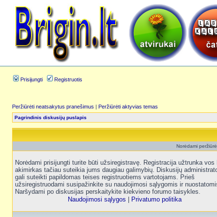
Prisijungti
Registruotis
Peržiūrėti neatsakytus pranešimus
|
Peržiūrėti aktyvias temas
Pagrindinis diskusijų puslapis
Norėdami peržiūrėt
Norėdami prisijungti turite būti užsiregistravę. Registracija užtrunka vos 
akimirkas tačiau suteikia jums daugiau galimybių. Diskusijų administrat
gali suteikti papildomas teises registruotiems vartotojams. Prieš
užsiregistruodami susipažinkite su naudojimosi sąlygomis ir nuostatomi
Naršydami po diskusijas perskaitykite kiekvieno forumo taisykles.
Naudojimosi sąlygos
|
Privatumo politika