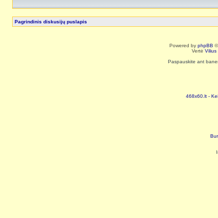
Pagrindinis diskusijų puslapis
Powered by
phpBB
©
Vertė
Viliu
Paspauskite ant baneri
468x60.lt - Ke
Bur
I