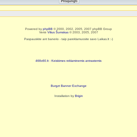
Powered by
phpBB
© 2000, 2002, 2005, 2007 phpBB Group
Vertė
Vilius Šumskas
© 2003, 2005, 2007
Paspauskite ant banerio - taip pareklamuosite savo Laikas.lt :-)
468x60.lt - Keiskimes reklaminemis antrastemis
Burgzt Banner Exchange
Installation by
Brigin