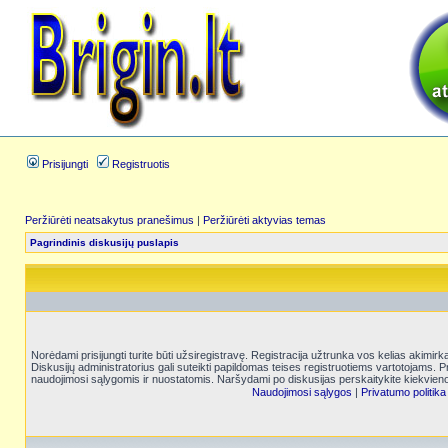
Prisijungti
Registruotis
Peržiūrėti neatsakytus pranešimus
|
Peržiūrėti aktyvias temas
Pagrindinis diskusijų puslapis
Norėdami prisijungti turite būti užsiregistravę. Registracija užtrunka vos kelias akimir
Diskusijų administratorius gali suteikti papildomas teises registruotiems vartotojams. 
naudojimosi sąlygomis ir nuostatomis. Naršydami po diskusijas perskaitykite kiekvieno
Naudojimosi sąlygos
|
Privatumo politika