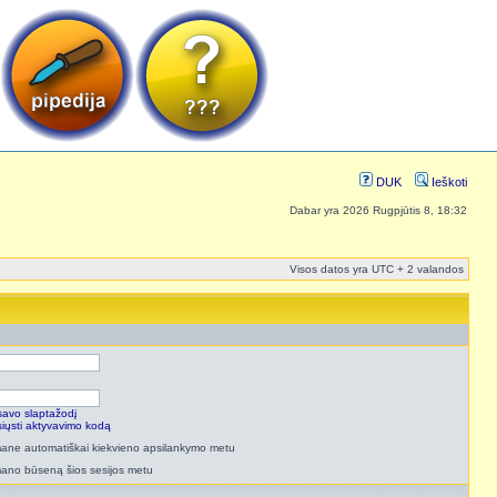
DUK
Ieškoti
Dabar yra 2026 Rugpjūtis 8, 18:32
Visos datos yra UTC + 2 valandos
savo slaptažodį
isiųsti aktyvavimo kodą
 mane automatiškai kiekvieno apsilankymo metu
mano būseną šios sesijos metu