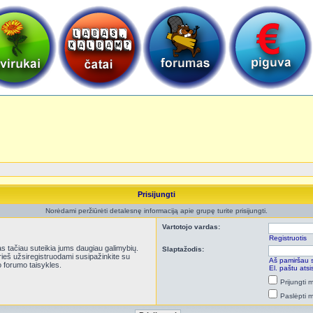
Prisijungti
Norėdami peržiūrėti detalesnę informaciją apie grupę turite prisijungti.
Vartotojo vardas:
Registruotis
kas tačiau suteikia jums daugiau galimybių.
Slaptažodis:
Prieš užsiregistruodami susipažinkite su
Aš pamiršau 
 forumo taisykles.
El. paštu ats
Prijungti
Paslėpti 