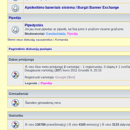
Apsikeitimo baneriais sistema / Burgzt Banner Exchange
Pipedija
Pipedystės
Jei jau esat pipedas ar pipedė, tai štai jums ir prašom visame gražume.
Moderatoriai:
Gandasklaida
,
Pipedija
Ištrinti visus diskusijų sausainėlius
|
Komanda
Pagrindinis diskusijų puslapis
Dabar prisijungę
Iš viso šiuo metu prisijungę
2
vartotojai :: 1 registruotas, 0 slaptų ir 1 sve
Daugiausia vartotojų (
207
) buvo 2011 Gruodis 9, 20:15
Registruoti vartotojai:
Google [Bot]
Legenda ::
Pipedija
Gimtadieniai
Šiandien gimtadienių nėra
Statistika
Iš viso
136788
pranešimai(ų) | Iš viso
4165
temos(ų) | Iš viso
3133
dalyvia