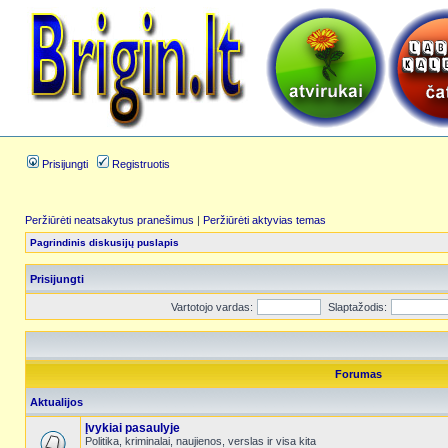
Prisijungti
Registruotis
Peržiūrėti neatsakytus pranešimus
|
Peržiūrėti aktyvias temas
Pagrindinis diskusijų puslapis
Prisijungti
Vartotojo vardas:
Slaptažodis:
Forumas
Aktualijos
Įvykiai pasaulyje
Politika, kriminalai, naujienos, verslas ir visa kita