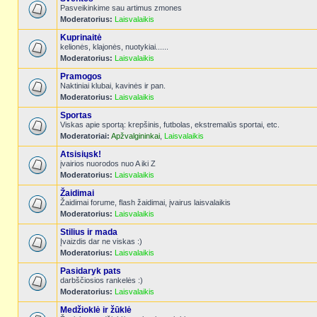
Pasveikinkime sau artimus zmones
Moderatorius:
Laisvalaikis
Kuprinaitė
kelionės, klajonės, nuotykiai......
Moderatorius:
Laisvalaikis
Pramogos
Naktiniai klubai, kavinės ir pan.
Moderatorius:
Laisvalaikis
Sportas
Viskas apie sportą: krepšinis, futbolas, ekstremalūs sportai, etc.
Moderatoriai:
Apžvalgininkai
,
Laisvalaikis
Atsisiųsk!
įvairios nuorodos nuo A iki Z
Moderatorius:
Laisvalaikis
Žaidimai
Žaidimai forume, flash žaidimai, įvairus laisvalaikis
Moderatorius:
Laisvalaikis
Stilius ir mada
Įvaizdis dar ne viskas :)
Moderatorius:
Laisvalaikis
Pasidaryk pats
darbščiosios rankelės :)
Moderatorius:
Laisvalaikis
Medžioklė ir žūklė