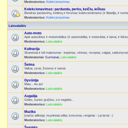
Moderatorius:
Kolekcionavimas
Kolekcionavimas: parduodu, perku, keičiu, ieškau
Bendras pardavimų, keitimų ir forumas kolekcionieriams (ir filatelija, ir num
Moderatorius:
Kolekcionavimas
Laisvalaikis
Auto-moto
Apie autociklus ir motomobilius (ir automobiliai, ir motociklai, ir laivai, ir l
Moderatorius:
Laisvalaikis
Kulinarija
Skanėstai ir kiti malonumai - kepimas, virimas, receptai, valgiai, saldumynai
Moderatoriai:
Gurmanai
,
Laisvalaikis
Šeima
Vaikai, vyrai, žmonos ir namai
Moderatorius:
Laisvalaikis
Gyvūnija
Miau... Au au!
Moderatorius:
Laisvalaikis
Augalija
Gėlės, kurios gražios, o ir negėlės...
Moderatorius:
Laisvalaikis
Muzika
Įvairūs atlikėjai, muzikiniai stiliai, koncertai, renginiai - Lai lai lai :-)
Moderatorius:
Laisvalaikis
Šventės