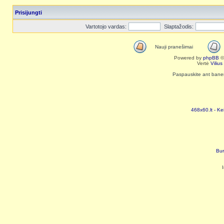
Prisijungti
Vartotojo vardas:
Slaptažodis:
Nauji pranešimai
Powered by
phpBB
©
Vertė
Viliu
Paspauskite ant baneri
468x60.lt - Ke
Bur
I