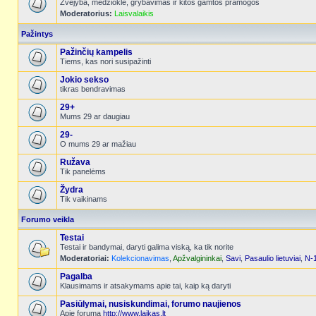
Žvejyba, medžioklė, grybavimas ir kitos gamtos pramogos
Moderatorius:
Laisvalaikis
Pažintys
Pažinčių kampelis
Tiems, kas nori susipažinti
Jokio sekso
tikras bendravimas
29+
Mums 29 ar daugiau
29-
O mums 29 ar mažiau
Ružava
Tik panelėms
Žydra
Tik vaikinams
Forumo veikla
Testai
Testai ir bandymai, daryti galima viską, ka tik norite
Moderatoriai:
Kolekcionavimas
,
Apžvalgininkai
,
Savi
,
Pasaulio lietuviai
,
N-
Pagalba
Klausimams ir atsakymams apie tai, kaip ką daryti
Pasiūlymai, nusiskundimai, forumo naujienos
Apie forumą
http://www.laikas.lt