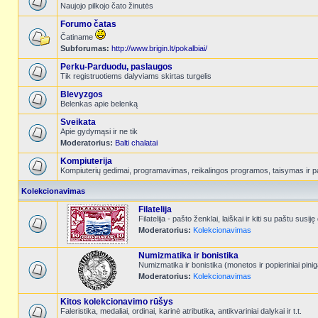
Naujojo pilkojo čato žinutės
Forumo čatas
Čatiname
Subforumas:
http://www.brigin.lt/pokalbiai/
Perku-Parduodu, paslaugos
Tik registruotiems dalyviams skirtas turgelis
Blevyzgos
Belenkas apie belenką
Sveikata
Apie gydymąsi ir ne tik
Moderatorius:
Balti chalatai
Kompiuterija
Kompiuterių gedimai, programavimas, reikalingos programos, taisymas ir p
Kolekcionavimas
Filatelija
Filatelija - pašto ženklai, laiškai ir kiti su paštu susiję
Moderatorius:
Kolekcionavimas
Numizmatika ir bonistika
Numizmatika ir bonistika (monetos ir popieriniai pinig
Moderatorius:
Kolekcionavimas
Kitos kolekcionavimo rūšys
Faleristika, medaliai, ordinai, karinė atributika, antikvariniai dalykai ir t.t.