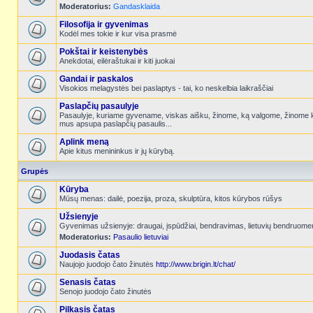
Moderatorius:
Gandasklaida
Filosofija ir gyvenimas
Kodėl mes tokie ir kur visa prasmė
Pokštai ir keistenybės
Anekdotai, eilėraštukai ir kiti juokai
Gandai ir paskalos
Visokios melagystės bei paslaptys - tai, ko neskelbia laikraščiai
Paslapčių pasaulyje
Pasaulyje, kuriame gyvename, viskas aišku, žinome, ką valgome, žinome k
mus apsupa paslapčių pasaulis...
Aplink meną
Apie kitus menininkus ir jų kūrybą.
Grupės
Kūryba
Mūsų menas: dailė, poezija, proza, skulptūra, kitos kūrybos rūšys
Užsienyje
Gyvenimas užsienyje: draugai, įspūdžiai, bendravimas, lietuvių bendruome
Moderatorius:
Pasaulio lietuviai
Juodasis čatas
Naujojo juodojo čato žinutės
http://www.brigin.lt/chat/
Senasis čatas
Senojo juodojo čato žinutės
Pilkasis čatas