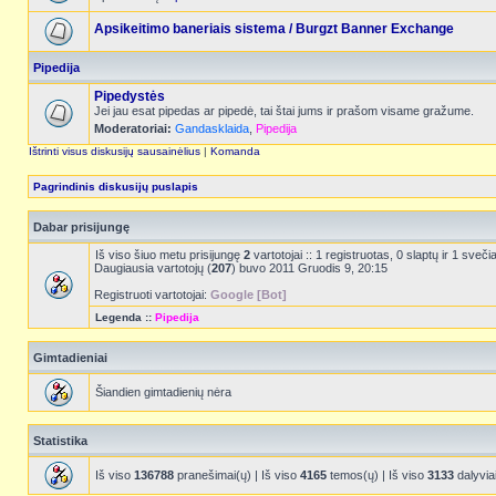
Apsikeitimo baneriais sistema / Burgzt Banner Exchange
Pipedija
Pipedystės
Jei jau esat pipedas ar pipedė, tai štai jums ir prašom visame gražume.
Moderatoriai:
Gandasklaida
,
Pipedija
Ištrinti visus diskusijų sausainėlius
|
Komanda
Pagrindinis diskusijų puslapis
Dabar prisijungę
Iš viso šiuo metu prisijungę
2
vartotojai :: 1 registruotas, 0 slaptų ir 1 sve
Daugiausia vartotojų (
207
) buvo 2011 Gruodis 9, 20:15
Registruoti vartotojai:
Google [Bot]
Legenda ::
Pipedija
Gimtadieniai
Šiandien gimtadienių nėra
Statistika
Iš viso
136788
pranešimai(ų) | Iš viso
4165
temos(ų) | Iš viso
3133
dalyvia