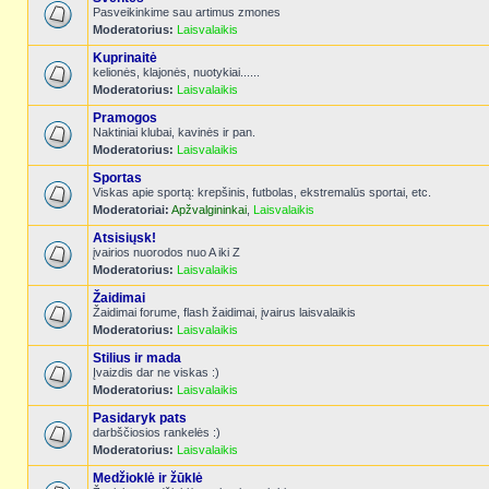
Pasveikinkime sau artimus zmones
Moderatorius:
Laisvalaikis
Kuprinaitė
kelionės, klajonės, nuotykiai......
Moderatorius:
Laisvalaikis
Pramogos
Naktiniai klubai, kavinės ir pan.
Moderatorius:
Laisvalaikis
Sportas
Viskas apie sportą: krepšinis, futbolas, ekstremalūs sportai, etc.
Moderatoriai:
Apžvalgininkai
,
Laisvalaikis
Atsisiųsk!
įvairios nuorodos nuo A iki Z
Moderatorius:
Laisvalaikis
Žaidimai
Žaidimai forume, flash žaidimai, įvairus laisvalaikis
Moderatorius:
Laisvalaikis
Stilius ir mada
Įvaizdis dar ne viskas :)
Moderatorius:
Laisvalaikis
Pasidaryk pats
darbščiosios rankelės :)
Moderatorius:
Laisvalaikis
Medžioklė ir žūklė