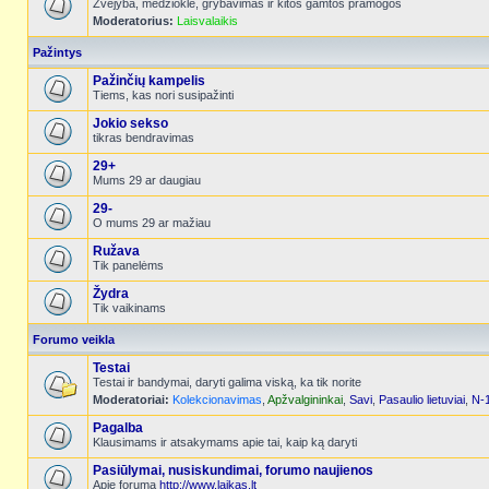
Žvejyba, medžioklė, grybavimas ir kitos gamtos pramogos
Moderatorius:
Laisvalaikis
Pažintys
Pažinčių kampelis
Tiems, kas nori susipažinti
Jokio sekso
tikras bendravimas
29+
Mums 29 ar daugiau
29-
O mums 29 ar mažiau
Ružava
Tik panelėms
Žydra
Tik vaikinams
Forumo veikla
Testai
Testai ir bandymai, daryti galima viską, ka tik norite
Moderatoriai:
Kolekcionavimas
,
Apžvalgininkai
,
Savi
,
Pasaulio lietuviai
,
N-
Pagalba
Klausimams ir atsakymams apie tai, kaip ką daryti
Pasiūlymai, nusiskundimai, forumo naujienos
Apie forumą
http://www.laikas.lt