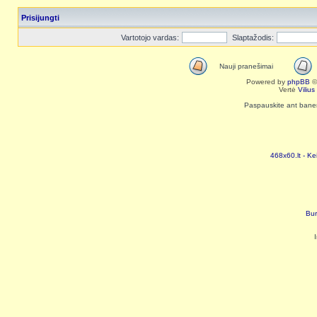
Prisijungti
Vartotojo vardas:
Slaptažodis:
Nauji pranešimai
Powered by
phpBB
©
Vertė
Viliu
Paspauskite ant baneri
468x60.lt - Ke
Bur
I