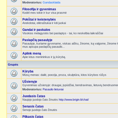
Moderatorius:
Gandasklaida
Filosofija ir gyvenimas
Kodėl mes tokie ir kur visa prasmė
Pokštai ir keistenybės
Anekdotai, eilėraštukai ir kiti juokai
Gandai ir paskalos
Visokios melagystės bei paslaptys - tai, ko neskelbia laikraščiai
Paslapčių pasaulyje
Pasaulyje, kuriame gyvename, viskas aišku, žinome, ką valgome, žinome k
mus apsupa paslapčių pasaulis...
Aplink meną
Apie kitus menininkus ir jų kūrybą.
Grupės
Kūryba
Mūsų menas: dailė, poezija, proza, skulptūra, kitos kūrybos rūšys
Užsienyje
Gyvenimas užsienyje: draugai, įspūdžiai, bendravimas, lietuvių bendruome
Moderatorius:
Pasaulio lietuviai
Juodasis čatas
Naujojo juodojo čato žinutės
http://www.brigin.lt/chat/
Senasis čatas
Senojo juodojo čato žinutės
Pilkasis čatas