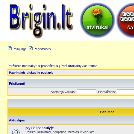
Prisijungti
Registruotis
Peržiūrėti neatsakytus pranešimus
|
Peržiūrėti aktyvias temas
Pagrindinis diskusijų puslapis
Prisijungti
Vartotojo vardas:
Slaptažodis:
Forumas
Aktualijos
Įvykiai pasaulyje
Politika, kriminalai, naujienos, verslas ir visa kita