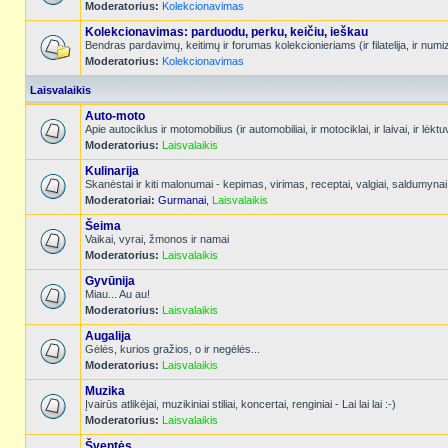
Moderatorius:
Kolekcionavimas
Kolekcionavimas: parduodu, perku, keičiu, ieškau
Bendras pardavimų, keitimų ir forumas kolekcionieriams (ir filatelija, ir num
Moderatorius:
Kolekcionavimas
Laisvalaikis
Auto-moto
Apie autociklus ir motomobilius (ir automobiliai, ir motociklai, ir laivai, ir l
Moderatorius:
Laisvalaikis
Kulinarija
Skanėstai ir kiti malonumai - kepimas, virimas, receptai, valgiai, saldumynai
Moderatoriai:
Gurmanai
,
Laisvalaikis
Šeima
Vaikai, vyrai, žmonos ir namai
Moderatorius:
Laisvalaikis
Gyvūnija
Miau... Au au!
Moderatorius:
Laisvalaikis
Augalija
Gėlės, kurios gražios, o ir negėlės...
Moderatorius:
Laisvalaikis
Muzika
Įvairūs atlikėjai, muzikiniai stiliai, koncertai, renginiai - Lai lai lai :-)
Moderatorius:
Laisvalaikis
Šventės