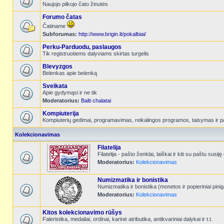
Naujojo pilkojo čato žinutės
Forumo čatas
Čatiname
Subforumas:
http://www.brigin.lt/pokalbiai/
Perku-Parduodu, paslaugos
Tik registruotiems dalyviams skirtas turgelis
Blevyzgos
Belenkas apie belenką
Sveikata
Apie gydymąsi ir ne tik
Moderatorius:
Balti chalatai
Kompiuterija
Kompiuterių gedimai, programavimas, reikalingos programos, taisymas ir p
Kolekcionavimas
Filatelija
Filatelija - pašto ženklai, laiškai ir kiti su paštu susiję
Moderatorius:
Kolekcionavimas
Numizmatika ir bonistika
Numizmatika ir bonistika (monetos ir popieriniai pinig
Moderatorius:
Kolekcionavimas
Kitos kolekcionavimo rūšys
Faleristika, medaliai, ordinai, karinė atributika, antikvariniai dalykai ir t.t.