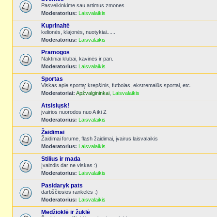
Pasveikinkime sau artimus zmones
Moderatorius:
Laisvalaikis
Kuprinaitė
kelionės, klajonės, nuotykiai......
Moderatorius:
Laisvalaikis
Pramogos
Naktiniai klubai, kavinės ir pan.
Moderatorius:
Laisvalaikis
Sportas
Viskas apie sportą: krepšinis, futbolas, ekstremalūs sportai, etc.
Moderatoriai:
Apžvalgininkai
,
Laisvalaikis
Atsisiųsk!
įvairios nuorodos nuo A iki Z
Moderatorius:
Laisvalaikis
Žaidimai
Žaidimai forume, flash žaidimai, įvairus laisvalaikis
Moderatorius:
Laisvalaikis
Stilius ir mada
Įvaizdis dar ne viskas :)
Moderatorius:
Laisvalaikis
Pasidaryk pats
darbščiosios rankelės :)
Moderatorius:
Laisvalaikis
Medžioklė ir žūklė