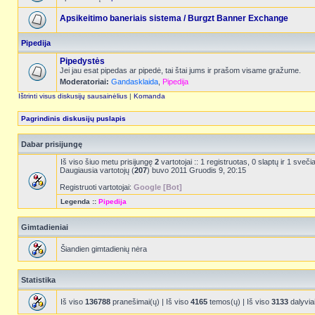
Apsikeitimo baneriais sistema / Burgzt Banner Exchange
Pipedija
Pipedystės
Jei jau esat pipedas ar pipedė, tai štai jums ir prašom visame gražume.
Moderatoriai:
Gandasklaida
,
Pipedija
Ištrinti visus diskusijų sausainėlius
|
Komanda
Pagrindinis diskusijų puslapis
Dabar prisijungę
Iš viso šiuo metu prisijungę
2
vartotojai :: 1 registruotas, 0 slaptų ir 1 sve
Daugiausia vartotojų (
207
) buvo 2011 Gruodis 9, 20:15
Registruoti vartotojai:
Google [Bot]
Legenda ::
Pipedija
Gimtadieniai
Šiandien gimtadienių nėra
Statistika
Iš viso
136788
pranešimai(ų) | Iš viso
4165
temos(ų) | Iš viso
3133
dalyvia