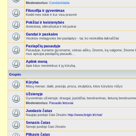
Moderatorius:
Gandasklaida
Filosofija ir gyvenimas
Kodėl mes tokie ir kur visa prasmė
Pokštai ir keistenybės
Anekdotai, eilėraštukai ir kiti juokai
Gandai ir paskalos
Visokios melagystės bei paslaptys - tai, ko neskelbia laikraščiai
Paslapčių pasaulyje
Pasaulyje, kuriame gyvename, viskas aišku, žinome, ką valgome, žinome k
mus apsupa paslapčių pasaulis...
Aplink meną
Apie kitus menininkus ir jų kūrybą.
Grupės
Kūryba
Mūsų menas: dailė, poezija, proza, skulptūra, kitos kūrybos rūšys
Užsienyje
Gyvenimas užsienyje: draugai, įspūdžiai, bendravimas, lietuvių bendruome
Moderatorius:
Pasaulio lietuviai
Juodasis čatas
Naujojo juodojo čato žinutės
http://www.brigin.lt/chat/
Senasis čatas
Senojo juodojo čato žinutės
Pilkasis čatas