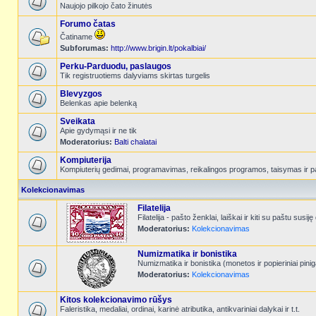
Naujojo pilkojo čato žinutės
Forumo čatas
Čatiname
Subforumas:
http://www.brigin.lt/pokalbiai/
Perku-Parduodu, paslaugos
Tik registruotiems dalyviams skirtas turgelis
Blevyzgos
Belenkas apie belenką
Sveikata
Apie gydymąsi ir ne tik
Moderatorius:
Balti chalatai
Kompiuterija
Kompiuterių gedimai, programavimas, reikalingos programos, taisymas ir p
Kolekcionavimas
Filatelija
Filatelija - pašto ženklai, laiškai ir kiti su paštu susiję
Moderatorius:
Kolekcionavimas
Numizmatika ir bonistika
Numizmatika ir bonistika (monetos ir popieriniai pinig
Moderatorius:
Kolekcionavimas
Kitos kolekcionavimo rūšys
Faleristika, medaliai, ordinai, karinė atributika, antikvariniai dalykai ir t.t.