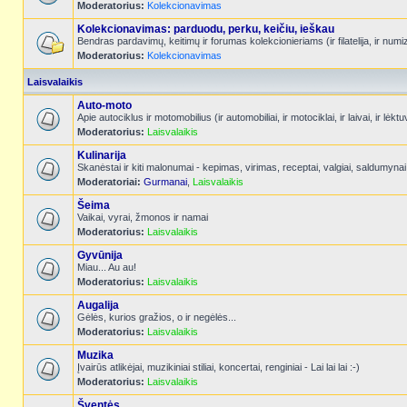
Moderatorius:
Kolekcionavimas
Kolekcionavimas: parduodu, perku, keičiu, ieškau
Bendras pardavimų, keitimų ir forumas kolekcionieriams (ir filatelija, ir num
Moderatorius:
Kolekcionavimas
Laisvalaikis
Auto-moto
Apie autociklus ir motomobilius (ir automobiliai, ir motociklai, ir laivai, ir l
Moderatorius:
Laisvalaikis
Kulinarija
Skanėstai ir kiti malonumai - kepimas, virimas, receptai, valgiai, saldumynai
Moderatoriai:
Gurmanai
,
Laisvalaikis
Šeima
Vaikai, vyrai, žmonos ir namai
Moderatorius:
Laisvalaikis
Gyvūnija
Miau... Au au!
Moderatorius:
Laisvalaikis
Augalija
Gėlės, kurios gražios, o ir negėlės...
Moderatorius:
Laisvalaikis
Muzika
Įvairūs atlikėjai, muzikiniai stiliai, koncertai, renginiai - Lai lai lai :-)
Moderatorius:
Laisvalaikis
Šventės