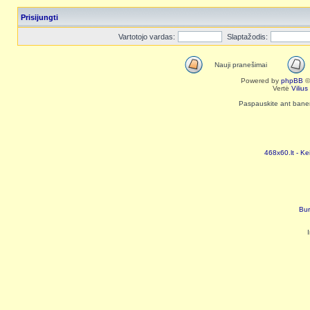
Prisijungti
Vartotojo vardas:
Slaptažodis:
Nauji pranešimai
Powered by
phpBB
©
Vertė
Viliu
Paspauskite ant baneri
468x60.lt - Ke
Bur
I