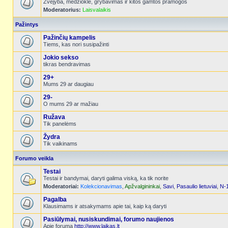
Žvejyba, medžioklė, grybavimas ir kitos gamtos pramogos
Moderatorius:
Laisvalaikis
Pažintys
Pažinčių kampelis
Tiems, kas nori susipažinti
Jokio sekso
tikras bendravimas
29+
Mums 29 ar daugiau
29-
O mums 29 ar mažiau
Ružava
Tik panelėms
Žydra
Tik vaikinams
Forumo veikla
Testai
Testai ir bandymai, daryti galima viską, ka tik norite
Moderatoriai:
Kolekcionavimas
,
Apžvalgininkai
,
Savi
,
Pasaulio lietuviai
,
N-
Pagalba
Klausimams ir atsakymams apie tai, kaip ką daryti
Pasiūlymai, nusiskundimai, forumo naujienos
Apie forumą
http://www.laikas.lt