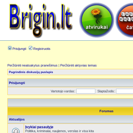
Prisijungti
Registruotis
Peržiūrėti neatsakytus pranešimus
|
Peržiūrėti aktyvias temas
Pagrindinis diskusijų puslapis
Prisijungti
Vartotojo vardas:
Slaptažodis:
Forumas
Aktualijos
Įvykiai pasaulyje
Politika, kriminalai, naujienos, verslas ir visa kita