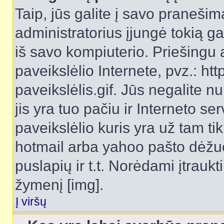
Taip, jūs galite į savo pranešimą
administratorius įjungė tokią gal
iš savo kompiuterio. Priešingu a
paveikslėlio Internete, pvz.: 
paveikslėlis.gif. Jūs negalite n
jis yra tuo pačiu ir Interneto ser
paveikslėlio kuris yra už tam ti
hotmail arba yahoo pašto dėžu
puslapių ir t.t. Norėdami įtrau
žymenį [img].
Į viršų