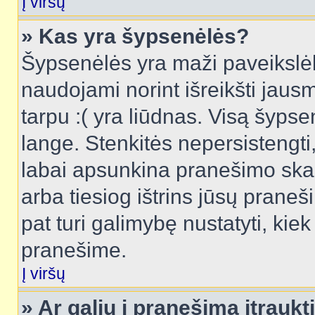
Į viršų
» Kas yra šypsenėlės?
Šypsenėlės yra maži paveikslėl
naudojami norint išreikšti jausm
tarpu :( yra liūdnas. Visą šyps
lange. Stenkitės nepersistengti
labai apsunkina pranešimo skai
arba tiesiog ištrins jūsų praneš
pat turi galimybę nustatyti, ki
pranešime.
Į viršų
» Ar galiu į pranešimą įtraukt