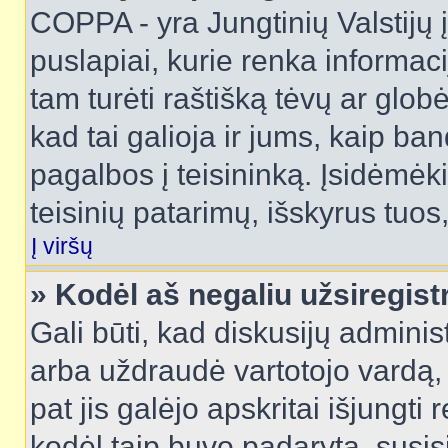
COPPA - yra Jungtinių Valstijų į
puslapiai, kurie renka informac
tam turėti raštišką tėvų ar globė
kad tai galioja ir jums, kaip ba
pagalbos į teisininką. Įsidėmėk
teisinių patarimų, išskyrus tuos,
Į viršų
» Kodėl aš negaliu užsiregist
Gali būti, kad diskusijų admini
arba uždraudė vartotojo vardą, 
pat jis galėjo apskritai išjungti 
kodėl taip buvo padaryta, susisi