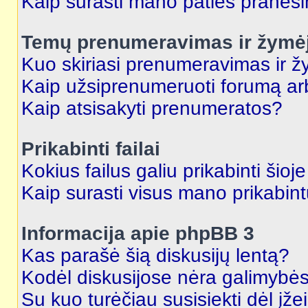
Kaip surasti mano paties praneš
Temų prenumeravimas ir žymė
Kuo skiriasi prenumeravimas ir 
Kaip užsiprenumeruoti forumą a
Kaip atsisakyti prenumeratos?
Prikabinti failai
Kokius failus galiu prikabinti šioj
Kaip surasti visus mano prikabint
Informacija apie phpBB 3
Kas parašė šią diskusijų lentą?
Kodėl diskusijose nėra galimybė
Su kuo turėčiau susisiekti dėl įže