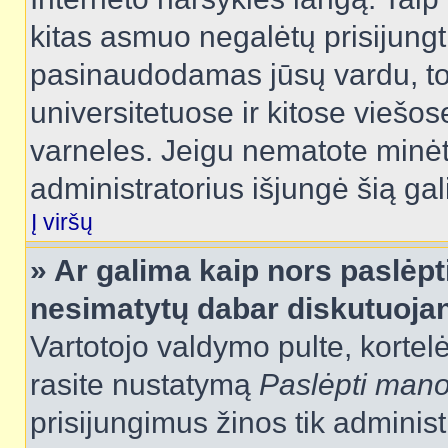
kitas asmuo negalėtų prisijungt
pasinaudodamas jūsų vardu, tod
universitetuose ir kitose viešo
varneles. Jeigu nematote minėt
administratorius išjungė šią ga
Į viršų
» Ar galima kaip nors paslėpt
nesimatytų dabar diskutuojan
Vartotojo valdymo pulte, kortelė
rasite nustatymą
Paslėpti man
prisijungimus žinos tik administr