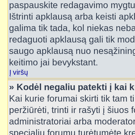
paspauskite redagavimo mygtu
Ištrinti apklausą arba keisti a
galima tik tada, kol niekas neba
redaguoti apklausą gali tik mode
saugo apklausą nuo nesąžinin
keitimo jai bevykstant.
Į viršų
» Kodėl negaliu patekti į kai
Kai kurie forumai skirti tik tam 
peržiūrėti, trinti ir rašyti į ši
administratoriai arba moderatori
specialių forumų turėtumėte krei