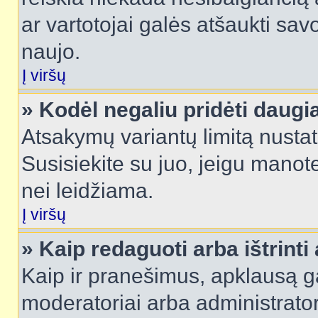
ar vartotojai galės atšaukti sav
naujo.
Į viršų
» Kodėl negaliu pridėti daug
Atsakymų variantų limitą nustat
Susisiekite su juo, jeigu manot
nei leidžiama.
Į viršų
» Kaip redaguoti arba ištrint
Kaip ir pranešimus, apklausą gal
moderatoriai arba administrato