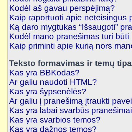
Kodėl aš gavau perspėjimą?
Kaip raportuoti apie neteisingus
Ką daro mygtukas “Išsaugoti” p
Kodėl mano pranešimas turi būti p
Kaip priminti apie kurią nors ma
Teksto formavimas ir temų tipa
Kas yra BBKodas?
Ar galiu naudoti HTML?
Kas yra šypsenėlės?
Ar galiu į pranešimą įtraukti pavei
Kas yra labai svarbūs pranešima
Kas yra svarbios temos?
Kas yra dažnos temos?