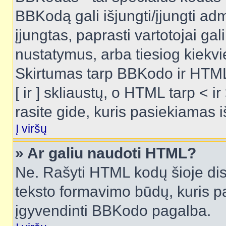
BBKodą gali išjungti/įjungti ad
įjungtas, paprasti vartotojai gali 
nustatymus, arba tiesiog kiek
Skirtumas tarp BBKodo ir HTML
[ ir ] skliaustų, o HTML tarp <
rasite gide, kuris pasiekiamas
Į viršų
» Ar galiu naudoti HTML?
Ne. Rašyti HTML kodų šioje dis
teksto formavimo būdų, kuris 
įgyvendinti BBKodo pagalba.