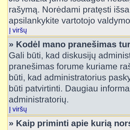
rašymą. Norėdami pratęsti išs
apsilankykite vartotojo valdymo
Į viršų
» Kodėl mano pranešimas turi
Gali būti, kad diskusijų admini
pranešimas forume kuriame rašote
būti, kad administratorius pasky
būti patvirtinti. Daugiau inform
administratorių.
Į viršų
» Kaip priminti apie kurią n