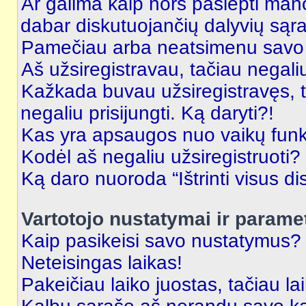
Ar galima kaip nors paslėpti man
dabar diskutuojančių dalyvių sąr
Pamečiau arba neatsimenu savo 
Aš užsiregistravau, tačiau negaliu 
Kažkada buvau užsiregistravęs, ta
negaliu prisijungti. Ką daryti?!
Kas yra apsaugos nuo vaikų fun
Kodėl aš negaliu užsiregistruoti?
Ką daro nuoroda “Ištrinti visus di
Vartotojo nustatymai ir parame
Kaip pasikeisi savo nustatymus?
Neteisingas laikas!
Pakeičiau laiko juostas, tačiau lai