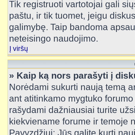
Tik registruoti vartotojai gali s
paštu, ir tik tuomet, jeigu disku
galimybę. Taip bandoma apsaugo
neteisingo naudojimo.
Į viršų
» Kaip ką nors parašyti į dis
Norėdami sukurti naują temą a
ant atitinkamo mygtuko forumo 
rašydami dažniausiai turite užsi
kiekviename forume ir temoje 
Pavyzdžiui: Jūs galite kurti nau