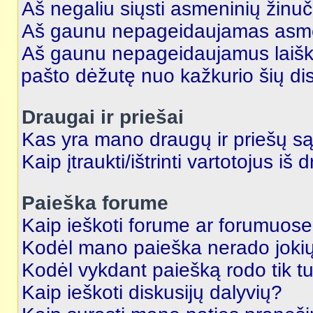
Aš negaliu siųsti asmeninių žinuč
Aš gaunu nepageidaujamas asme
Aš gaunu nepageidaujamus laiškus
pašto dėžutę nuo kažkurio šių dis
Draugai ir priešai
Kas yra mano draugų ir priešų są
Kaip įtraukti/ištrinti vartotojus i
Paieška forume
Kaip ieškoti forume ar forumuos
Kodėl mano paieška nerado jokių
Kodėl vykdant paiešką rodo tik tu
Kaip ieškoti diskusijų dalyvių?