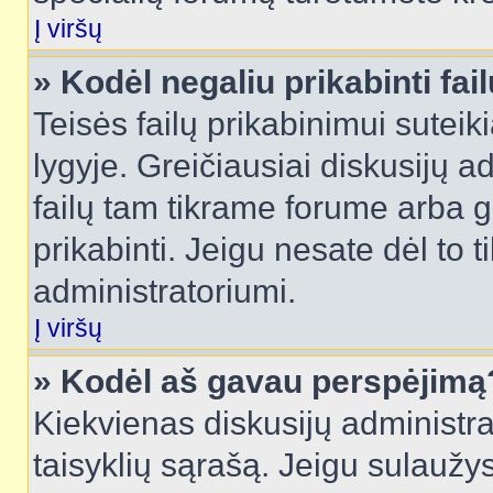
Į viršų
» Kodėl negaliu prikabinti fai
Teisės failų prikabinimui sutei
lygyje. Greičiausiai diskusijų ad
failų tam tikrame forume arba ga
prikabinti. Jeigu nesate dėl to t
administratoriumi.
Į viršų
» Kodėl aš gavau perspėjimą
Kiekvienas diskusijų administra
taisyklių sąrašą. Jeigu sulaužysi