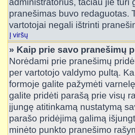
administratorius, tačiau jie turi
pranešimas buvo redaguotas. Tai
vartotojai negali ištrinti praneši
Į viršų
» Kaip prie savo pranešimų p
Norėdami prie pranešimų pridėti 
per vartotojo valdymo pultą. Ka
formoje galite pažymėti varnel
galite pridėti parašą prie visų 
įjungę atitinkamą nustatymą sa
parašo pridėjimą galimą išjung
minėto punkto pranešimo rašy