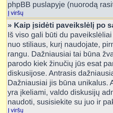
phpBB puslapyje (nuorodą rasit
Į viršų
» Kaip įsidėti paveikslėlį po 
Iš viso gali būti du paveikslėlia
nuo stiliaus, kurį naudojate, pi
rangu. Dažniausiai tai būna žvai
parodo kiek žinučių jūs esat pa
diskusijose. Antrasis dažniausia
Dažniausiai jis būna unikalus. 
yra įkeliami, valdo diskusijų ad
naudoti, susisiekite su juo ir pa
Į viršų