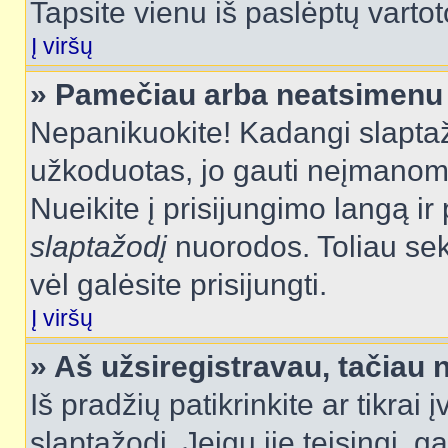
Tapsite vienu iš paslėptų vartot
Į viršų
» Pamečiau arba neatsimenu 
Nepanikuokite! Kadangi slapt
užkoduotas, jo gauti neįmanoma.
Nueikite į prisijungimo langą i
slaptažodį
nuorodos. Toliau sek
vėl galėsite prisijungti.
Į viršų
» Aš užsiregistravau, tačiau n
Iš pradžių patikrinkite ar tikrai 
slaptažodį. Jeigu jie teisingi, ga