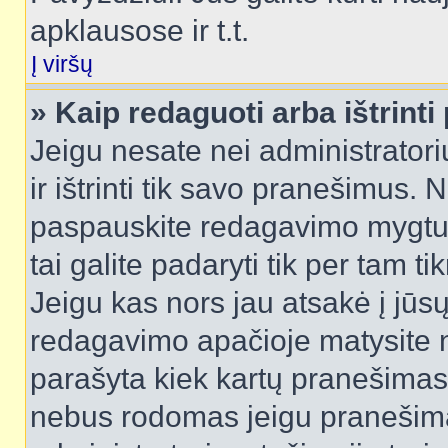
apklausose ir t.t.
Į viršų
» Kaip redaguoti arba ištrint
Jeigu nesate nei administratori
ir ištrinti tik savo pranešimus
paspauskite redagavimo mygtuk
tai galite padaryti tik per tam 
Jeigu kas nors jau atsakė į jūs
redagavimo apačioje matysite n
parašyta kiek kartų pranešimas
nebus rodomas jeigu pranešim