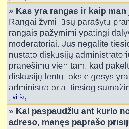
» Kas yra rangas ir kaip man j
Rangai žymi jūsų parašytų prane
rangais pažymimi ypatingi dalyvi
moderatoriai. Jūs negalite tiesi
nustato diskusijų administrator
pranešimų vien tam, kad pake
diskusijų lentų toks elgesys yr
administratoriai tiesiog sumaži
Į viršų
» Kai paspaudžiu ant kurio no
adreso, manęs paprašo prisij