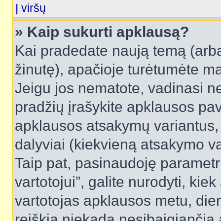
Į viršų
» Kaip sukurti apklausą?
Kai pradedate naują temą (arb
žinutę), apačioje turėtumėte ma
Jeigu jos nematote, vadinasi net
pradžių įrašykite apklausos pav
apklausos atsakymų variantus,
dalyviai (kiekvieną atsakymo var
Taip pat, pasinaudoję parametr
vartotojui”, galite nurodyti, kie
vartotojas apklausos metu, dien
reiškia niekada nesibaigiančią a