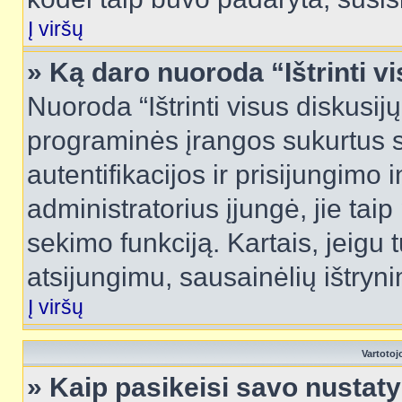
Į viršų
» Ką daro nuoroda “Ištrinti v
Nuoroda “Ištrinti visus diskusij
programinės įrangos sukurtus 
autentifikacijos ir prisijungimo 
administratorius įjungė, jie tai
sekimo funkciją. Kartais, jeigu 
atsijungimu, sausainėlių ištryni
Į viršų
Vartotoj
» Kaip pasikeisi savo nusta