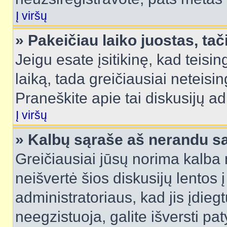
Į viršų
» Pakeičiau laiko juostas, tač
Jeigu esate įsitikinę, kad teisin
laiką, tada greičiausiai neteisi
Praneškite apie tai diskusijų ad
Į viršų
» Kalbų sąraše aš nerandu s
Greičiausiai jūsų norima kalba 
neišvertė šios diskusijų lentos 
administratoriaus, kad jis įdie
neegzistuoja, galite išversti pa