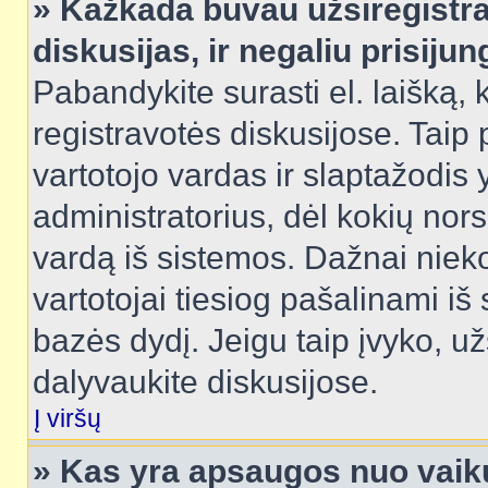
» Kažkada buvau užsiregistra
diskusijas, ir negaliu prisijun
Pabandykite surasti el. laišką, 
registravotės diskusijose. Taip p
vartotojo vardas ir slaptažodis y
administratorius, dėl kokių nors
vardą iš sistemos. Dažnai niek
vartotojai tiesiog pašalinami i
bazės dydį. Jeigu taip įvyko, užs
dalyvaukite diskusijose.
Į viršų
» Kas yra apsaugos nuo vaik