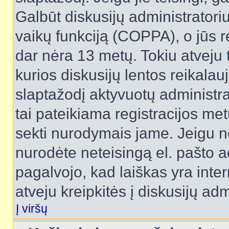
Galbūt diskusijų administrator
vaikų funkciją (COPPA), o jūs r
dar nėra 13 metų. Tokiu atveju 
kurios diskusijų lentos reikalauj
slaptažodį aktyvuotų administra
tai pateikiama registracijos metu.
sekti nurodymais jame. Jeigu ne
nurodėte neteisingą el. pašto 
pagalvojo, kad laiškas yra inte
atveju kreipkitės į diskusijų adm
Į viršų