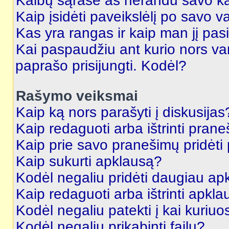
Kalbų sąraše aš nerandu savo ka
Kaip įsidėti paveikslėlį po savo v
Kas yra rangas ir kaip man jį pasi
Kai paspaudžiu ant kurio nors va
paprašo prisijungti. Kodėl?
Rašymo veiksmai
Kaip ką nors parašyti į diskusijas
Kaip redaguoti arba ištrinti pran
Kaip prie savo pranešimų pridėti
Kaip sukurti apklausą?
Kodėl negaliu pridėti daugiau a
Kaip redaguoti arba ištrinti apkl
Kodėl negaliu patekti į kai kuriu
Kodėl negaliu prikabinti failų?