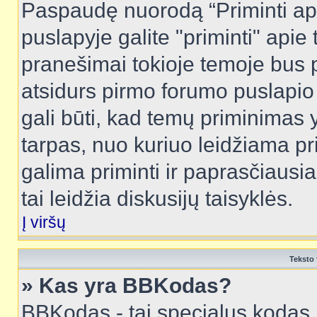
Paspaudę nuorodą “Priminti ap
puslapyje galite "priminti" apie
pranešimai tokioje temoje bus p
atsidurs pirmo forumo puslapio
gali būti, kad temų priminimas 
tarpas, nuo kuriuo leidžiama pr
galima priminti ir paprasčiausiai 
tai leidžia diskusijų taisyklės.
Į viršų
Teksto 
» Kas yra BBKodas?
BBKodas - tai specialus kodas 