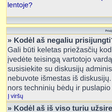
lentoje?
Prisi
» Kodėl aš negaliu prisijungti
Gali būti keletas priežasčių kodė
įvedėte teisingą vartotojo vardą i
susisiekite su diskusijų administ
nebuvote išmestas iš diskusijų. T
nors techninių bėdų ir puslapio s
Į viršų
» Kodėl aš iš viso turiu užsir