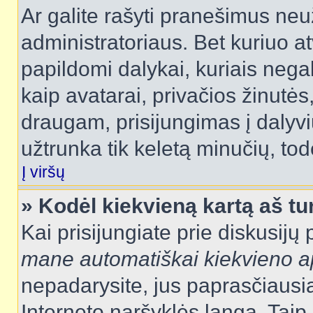
Ar galite rašyti pranešimus neu
administratoriaus. Bet kuriuo a
papildomi dalykai, kuriais negal
kaip avatarai, privačios žinutės
draugam, prisijungimas į dalyvių
užtrunka tik keletą minučių, todė
Į viršų
» Kodėl kiekvieną kartą aš tur
Kai prisijungiate prie diskusijų
mane automatiškai kiekvieno 
nepadarysite, jus paprasčiausiai
Interneto naršyklės langą. Ta