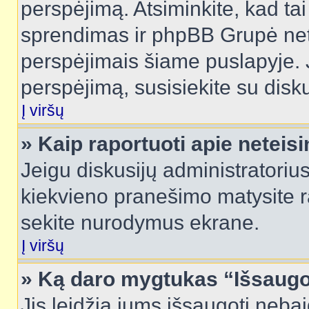
perspėjimą. Atsiminkite, kad tai
sprendimas ir phpBB Grupė net
perspėjimais šiame puslapyje. 
perspėjimą, susisiekite su disku
Į viršų
» Kaip raportuoti apie netei
Jeigu diskusijų administratorius
kiekvieno pranešimo matysite r
sekite nurodymus ekrane.
Į viršų
» Ką daro mygtukas “Išsaugo
Jis leidžia jums išsaugoti nebai