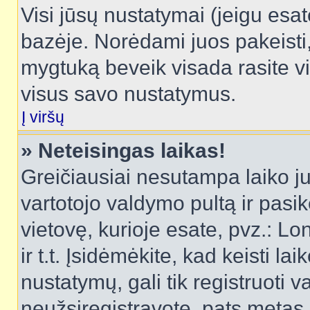
Visi jūsų nustatymai (jeigu es
bazėje. Norėdami juos pakeisti,
mygtuką beveik visada rasite vi
visus savo nustatymus.
Į viršų
» Neteisingas laikas!
Greičiausiai nesutampa laiko juo
vartotojo valdymo pultą ir pasike
vietovę, kurioje esate, pvz.: L
ir t.t. Įsidėmėkite, kad keisti lai
nustatymų, gali tik registruoti va
neužsiregistravote, pats metas b