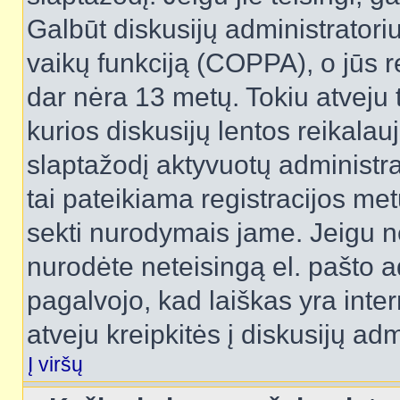
Galbūt diskusijų administrator
vaikų funkciją (COPPA), o jūs r
dar nėra 13 metų. Tokiu atveju 
kurios diskusijų lentos reikalauj
slaptažodį aktyvuotų administra
tai pateikiama registracijos metu.
sekti nurodymais jame. Jeigu ne
nurodėte neteisingą el. pašto 
pagalvojo, kad laiškas yra inte
atveju kreipkitės į diskusijų adm
Į viršų