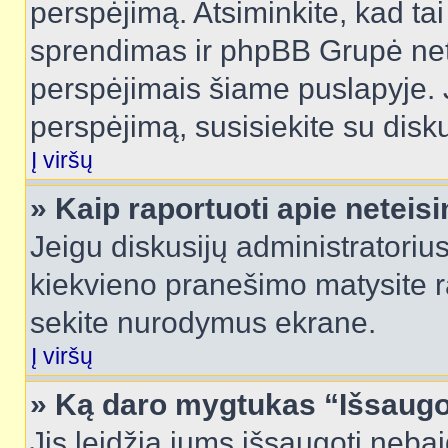
perspėjimą. Atsiminkite, kad tai
sprendimas ir phpBB Grupė net
perspėjimais šiame puslapyje. 
perspėjimą, susisiekite su disku
Į viršų
» Kaip raportuoti apie netei
Jeigu diskusijų administratorius
kiekvieno pranešimo matysite r
sekite nurodymus ekrane.
Į viršų
» Ką daro mygtukas “Išsaugo
Jis leidžia jums išsaugoti nebai