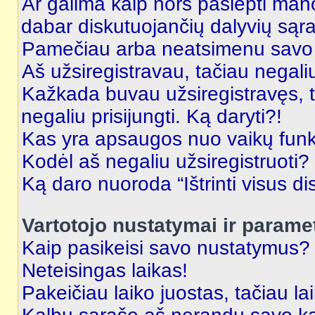
Ar galima kaip nors paslėpti man
dabar diskutuojančių dalyvių sąr
Pamečiau arba neatsimenu savo 
Aš užsiregistravau, tačiau negaliu 
Kažkada buvau užsiregistravęs, ta
negaliu prisijungti. Ką daryti?!
Kas yra apsaugos nuo vaikų fun
Kodėl aš negaliu užsiregistruoti?
Ką daro nuoroda “Ištrinti visus di
Vartotojo nustatymai ir parame
Kaip pasikeisi savo nustatymus?
Neteisingas laikas!
Pakeičiau laiko juostas, tačiau lai