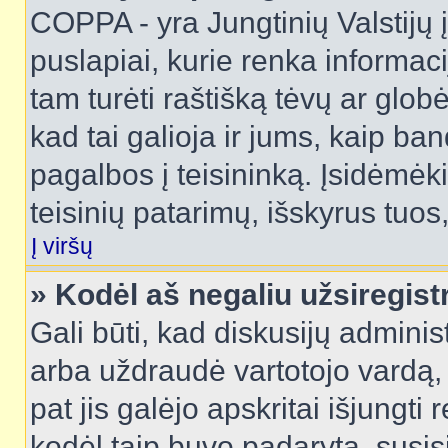
COPPA - yra Jungtinių Valstijų į
puslapiai, kurie renka informac
tam turėti raštišką tėvų ar globė
kad tai galioja ir jums, kaip ba
pagalbos į teisininką. Įsidėmėk
teisinių patarimų, išskyrus tuos,
Į viršų
» Kodėl aš negaliu užsiregist
Gali būti, kad diskusijų admini
arba uždraudė vartotojo vardą, 
pat jis galėjo apskritai išjungti 
kodėl taip buvo padaryta, susisi