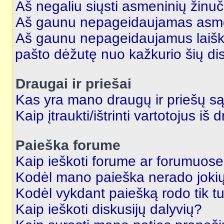
Aš negaliu siųsti asmeninių žinuč
Aš gaunu nepageidaujamas asme
Aš gaunu nepageidaujamus laiškus
pašto dėžutę nuo kažkurio šių dis
Draugai ir priešai
Kas yra mano draugų ir priešų są
Kaip įtraukti/ištrinti vartotojus i
Paieška forume
Kaip ieškoti forume ar forumuos
Kodėl mano paieška nerado jokių
Kodėl vykdant paiešką rodo tik tu
Kaip ieškoti diskusijų dalyvių?