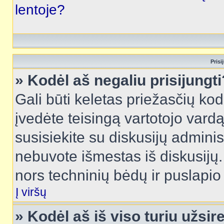
lentoje?
Prisi
» Kodėl aš negaliu prisijungti
Gali būti keletas priežasčių kodė
įvedėte teisingą vartotojo vardą i
susisiekite su diskusijų administ
nebuvote išmestas iš diskusijų. T
nors techninių bėdų ir puslapio s
Į viršų
» Kodėl aš iš viso turiu užsir