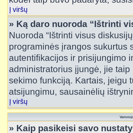
Į viršų
» Ką daro nuoroda “Ištrinti v
Nuoroda “Ištrinti visus diskusij
programinės įrangos sukurtus 
autentifikacijos ir prisijungimo 
administratorius įjungė, jie tai
sekimo funkciją. Kartais, jeigu 
atsijungimu, sausainėlių ištryni
Į viršų
Vartotoj
» Kaip pasikeisi savo nusta