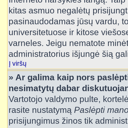
kitas asmuo negalėtų prisijungt
pasinaudodamas jūsų vardu, tod
universitetuose ir kitose viešo
varneles. Jeigu nematote minėt
administratorius išjungė šią ga
Į viršų
» Ar galima kaip nors paslėpt
nesimatytų dabar diskutuojan
Vartotojo valdymo pulte, kortelė
rasite nustatymą
Paslėpti man
prisijungimus žinos tik administr