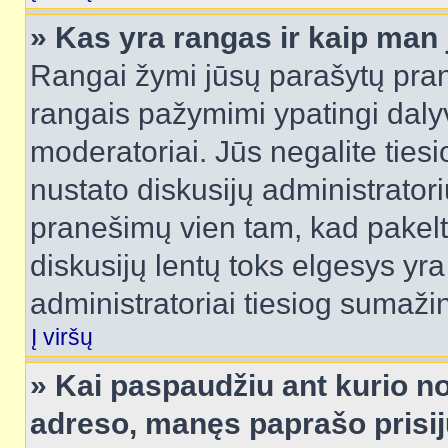
» Kas yra rangas ir kaip man j
Rangai žymi jūsų parašytų prane
rangais pažymimi ypatingi dalyvi
moderatoriai. Jūs negalite tiesi
nustato diskusijų administrator
pranešimų vien tam, kad pake
diskusijų lentų toks elgesys yr
administratoriai tiesiog sumaži
Į viršų
» Kai paspaudžiu ant kurio no
adreso, manęs paprašo prisij