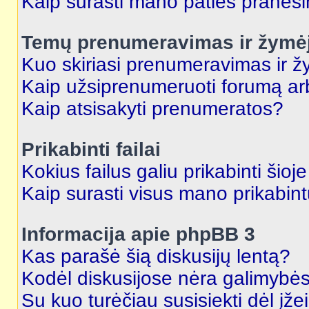
Kaip surasti mano paties praneš
Temų prenumeravimas ir žymė
Kuo skiriasi prenumeravimas ir 
Kaip užsiprenumeruoti forumą a
Kaip atsisakyti prenumeratos?
Prikabinti failai
Kokius failus galiu prikabinti šioj
Kaip surasti visus mano prikabint
Informacija apie phpBB 3
Kas parašė šią diskusijų lentą?
Kodėl diskusijose nėra galimybė
Su kuo turėčiau susisiekti dėl įže