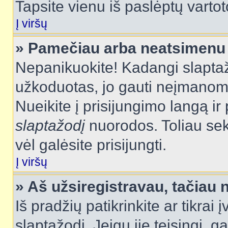
Tapsite vienu iš paslėptų vartot
Į viršų
» Pamečiau arba neatsimenu 
Nepanikuokite! Kadangi slapt
užkoduotas, jo gauti neįmanoma.
Nueikite į prisijungimo langą i
slaptažodį
nuorodos. Toliau sek
vėl galėsite prisijungti.
Į viršų
» Aš užsiregistravau, tačiau n
Iš pradžių patikrinkite ar tikrai 
slaptažodį. Jeigu jie teisingi, ga