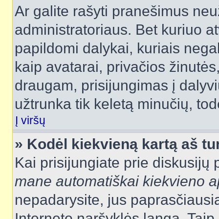
Ar galite rašyti pranešimus neu
administratoriaus. Bet kuriuo a
papildomi dalykai, kuriais negal
kaip avatarai, privačios žinutės
draugam, prisijungimas į dalyvių
užtrunka tik keletą minučių, todė
Į viršų
» Kodėl kiekvieną kartą aš tur
Kai prisijungiate prie diskusijų
mane automatiškai kiekvieno 
nepadarysite, jus paprasčiausiai
Interneto naršyklės langą. Ta