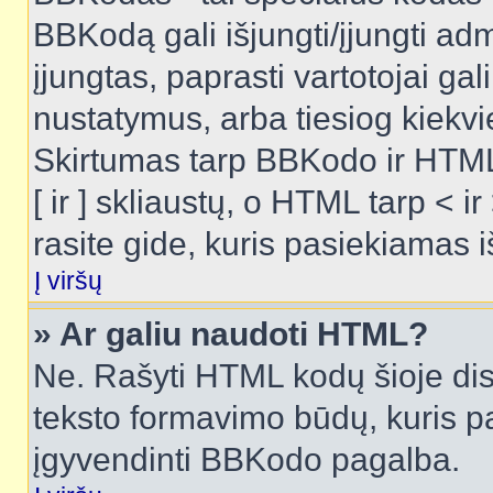
BBKodą gali išjungti/įjungti ad
įjungtas, paprasti vartotojai gali 
nustatymus, arba tiesiog kiek
Skirtumas tarp BBKodo ir HTML
[ ir ] skliaustų, o HTML tarp <
rasite gide, kuris pasiekiamas
Į viršų
» Ar galiu naudoti HTML?
Ne. Rašyti HTML kodų šioje dis
teksto formavimo būdų, kuris 
įgyvendinti BBKodo pagalba.