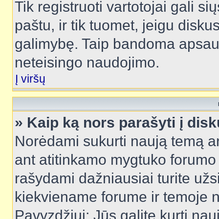
Tik registruoti vartotojai gali s
paštu, ir tik tuomet, jeigu disku
galimybę. Taip bandoma apsaugo
neteisingo naudojimo.
Į viršų
» Kaip ką nors parašyti į dis
Norėdami sukurti naują temą a
ant atitinkamo mygtuko forumo 
rašydami dažniausiai turite užsi
kiekviename forume ir temoje 
Pavyzdžiui: Jūs galite kurti nau