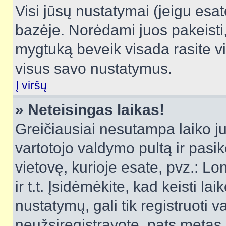
Visi jūsų nustatymai (jeigu es
bazėje. Norėdami juos pakeisti,
mygtuką beveik visada rasite vi
visus savo nustatymus.
Į viršų
» Neteisingas laikas!
Greičiausiai nesutampa laiko juo
vartotojo valdymo pultą ir pasike
vietovę, kurioje esate, pvz.: L
ir t.t. Įsidėmėkite, kad keisti lai
nustatymų, gali tik registruoti va
neužsiregistravote, pats metas b