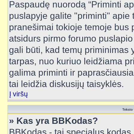
Paspaudę nuorodą “Priminti ap
puslapyje galite "priminti" apie
pranešimai tokioje temoje bus p
atsidurs pirmo forumo puslapio
gali būti, kad temų priminimas 
tarpas, nuo kuriuo leidžiama pr
galima priminti ir paprasčiausiai 
tai leidžia diskusijų taisyklės.
Į viršų
Teksto 
» Kas yra BBKodas?
BBKodas - tai specialus kodas 