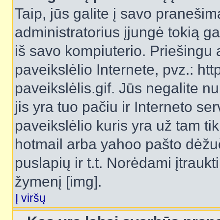
Taip, jūs galite į savo pranešimą
administratorius įjungė tokią gal
iš savo kompiuterio. Priešingu a
paveikslėlio Internete, pvz.: 
paveikslėlis.gif. Jūs negalite n
jis yra tuo pačiu ir Interneto ser
paveikslėlio kuris yra už tam ti
hotmail arba yahoo pašto dėžu
puslapių ir t.t. Norėdami įtrau
žymenį [img].
Į viršų