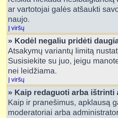
ar vartotojai galės atšaukti sav
naujo.
Į viršų
» Kodėl negaliu pridėti daug
Atsakymų variantų limitą nustat
Susisiekite su juo, jeigu manot
nei leidžiama.
Į viršų
» Kaip redaguoti arba ištrint
Kaip ir pranešimus, apklausą gal
moderatoriai arba administrato