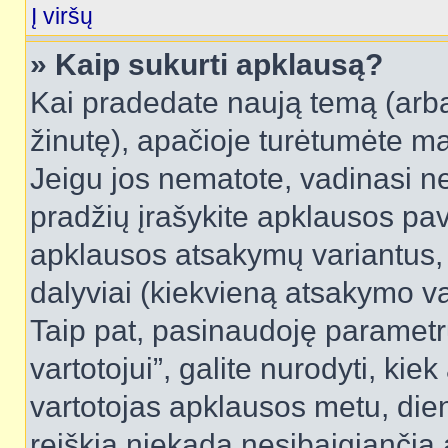
Į viršų
» Kaip sukurti apklausą?
Kai pradedate naują temą (arb
žinutę), apačioje turėtumėte ma
Jeigu jos nematote, vadinasi net
pradžių įrašykite apklausos pav
apklausos atsakymų variantus,
dalyviai (kiekvieną atsakymo var
Taip pat, pasinaudoję parametr
vartotojui”, galite nurodyti, kie
vartotojas apklausos metu, dien
reiškia niekada nesibaigiančią a