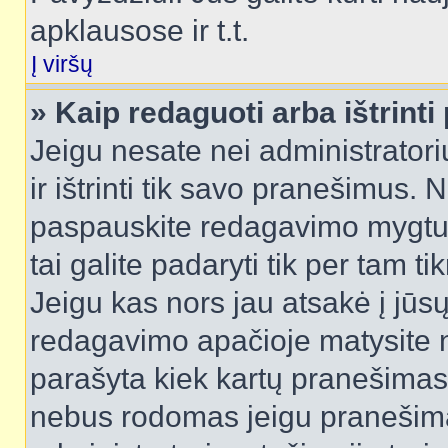
apklausose ir t.t.
Į viršų
» Kaip redaguoti arba ištrint
Jeigu nesate nei administratori
ir ištrinti tik savo pranešimus
paspauskite redagavimo mygtuk
tai galite padaryti tik per tam 
Jeigu kas nors jau atsakė į jūs
redagavimo apačioje matysite n
parašyta kiek kartų pranešimas
nebus rodomas jeigu pranešim