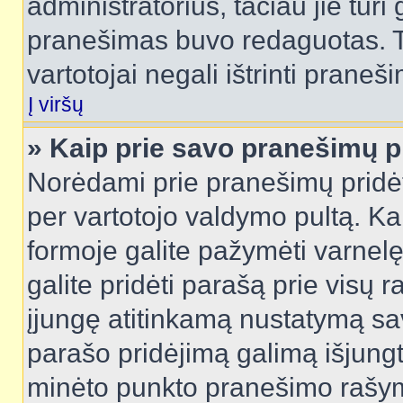
administratorius, tačiau jie turi
pranešimas buvo redaguotas. Tai
vartotojai negali ištrinti praneši
Į viršų
» Kaip prie savo pranešimų p
Norėdami prie pranešimų pridėti 
per vartotojo valdymo pultą. Ka
formoje galite pažymėti varnel
galite pridėti parašą prie visų 
įjungę atitinkamą nustatymą sa
parašo pridėjimą galimą išjung
minėto punkto pranešimo rašy