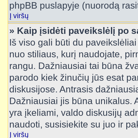
phpBB puslapyje (nuorodą rasit
Į viršų
» Kaip įsidėti paveikslėlį po 
Iš viso gali būti du paveikslėlia
nuo stiliaus, kurį naudojate, pi
rangu. Dažniausiai tai būna žvai
parodo kiek žinučių jūs esat pa
diskusijose. Antrasis dažniausia
Dažniausiai jis būna unikalus. 
yra įkeliami, valdo diskusijų ad
naudoti, susisiekite su juo ir pa
Į viršų