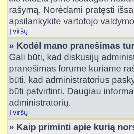
rašymą. Norėdami pratęsti išs
apsilankykite vartotojo valdymo
Į viršų
» Kodėl mano pranešimas turi
Gali būti, kad diskusijų admini
pranešimas forume kuriame rašote
būti, kad administratorius pasky
būti patvirtinti. Daugiau inform
administratorių.
Į viršų
» Kaip priminti apie kurią n