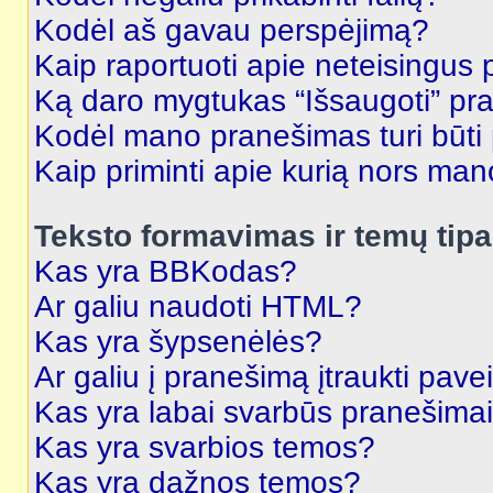
Kodėl aš gavau perspėjimą?
Kaip raportuoti apie neteisingus
Ką daro mygtukas “Išsaugoti” p
Kodėl mano pranešimas turi būti p
Kaip priminti apie kurią nors ma
Teksto formavimas ir temų tipa
Kas yra BBKodas?
Ar galiu naudoti HTML?
Kas yra šypsenėlės?
Ar galiu į pranešimą įtraukti pavei
Kas yra labai svarbūs pranešima
Kas yra svarbios temos?
Kas yra dažnos temos?