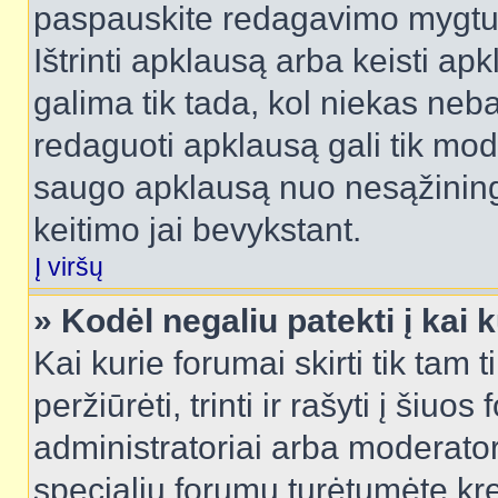
paspauskite redagavimo mygtu
Ištrinti apklausą arba keisti a
galima tik tada, kol niekas neba
redaguoti apklausą gali tik mode
saugo apklausą nuo nesąžinin
keitimo jai bevykstant.
Į viršų
» Kodėl negaliu patekti į kai
Kai kurie forumai skirti tik tam 
peržiūrėti, trinti ir rašyti į ši
administratoriai arba moderatori
specialių forumų turėtumėte krei