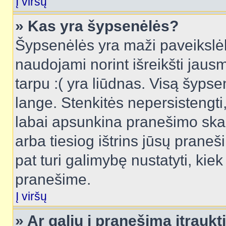
Į viršų
» Kas yra šypsenėlės?
Šypsenėlės yra maži paveikslėl
naudojami norint išreikšti jausm
tarpu :( yra liūdnas. Visą šyps
lange. Stenkitės nepersistengti
labai apsunkina pranešimo skai
arba tiesiog ištrins jūsų praneš
pat turi galimybę nustatyti, ki
pranešime.
Į viršų
» Ar galiu į pranešimą įtraukt