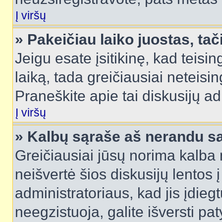
Į viršų
» Pakeičiau laiko juostas, tač
Jeigu esate įsitikinę, kad teisin
laiką, tada greičiausiai neteisi
Praneškite apie tai diskusijų ad
Į viršų
» Kalbų sąraše aš nerandu s
Greičiausiai jūsų norima kalba 
neišvertė šios diskusijų lentos 
administratoriaus, kad jis įdie
neegzistuoja, galite išversti pa