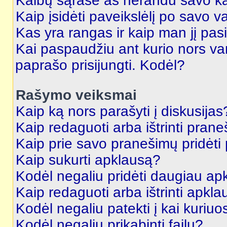
Kalbų sąraše aš nerandu savo ka
Kaip įsidėti paveikslėlį po savo v
Kas yra rangas ir kaip man jį pasi
Kai paspaudžiu ant kurio nors va
paprašo prisijungti. Kodėl?
Rašymo veiksmai
Kaip ką nors parašyti į diskusijas
Kaip redaguoti arba ištrinti pran
Kaip prie savo pranešimų pridėti
Kaip sukurti apklausą?
Kodėl negaliu pridėti daugiau a
Kaip redaguoti arba ištrinti apkl
Kodėl negaliu patekti į kai kuriu
Kodėl negaliu prikabinti failų?