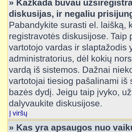
» Kažkada buvau užsiregistra
diskusijas, ir negaliu prisijun
Pabandykite surasti el. laišką, 
registravotės diskusijose. Taip p
vartotojo vardas ir slaptažodis y
administratorius, dėl kokių nors
vardą iš sistemos. Dažnai niek
vartotojai tiesiog pašalinami i
bazės dydį. Jeigu taip įvyko, užs
dalyvaukite diskusijose.
Į viršų
» Kas yra apsaugos nuo vaik