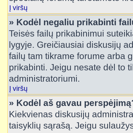
Į viršų
» Kodėl negaliu prikabinti fai
Teisės failų prikabinimui sutei
lygyje. Greičiausiai diskusijų ad
failų tam tikrame forume arba ga
prikabinti. Jeigu nesate dėl to t
administratoriumi.
Į viršų
» Kodėl aš gavau perspėjimą
Kiekvienas diskusijų administra
taisyklių sąrašą. Jeigu sulaužysi