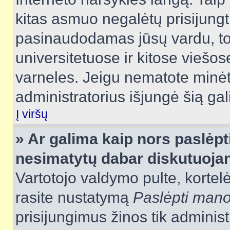
kitas asmuo negalėtų prisijungt
pasinaudodamas jūsų vardu, tod
universitetuose ir kitose viešo
varneles. Jeigu nematote minėt
administratorius išjungė šią ga
Į viršų
» Ar galima kaip nors paslėpt
nesimatytų dabar diskutuojan
Vartotojo valdymo pulte, kortelė
rasite nustatymą
Paslėpti man
prisijungimus žinos tik administr