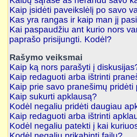
Kalbų sąraše aš nerandu savo ka
Kaip įsidėti paveikslėlį po savo v
Kas yra rangas ir kaip man jį pasi
Kai paspaudžiu ant kurio nors va
paprašo prisijungti. Kodėl?
Rašymo veiksmai
Kaip ką nors parašyti į diskusijas
Kaip redaguoti arba ištrinti pran
Kaip prie savo pranešimų pridėti
Kaip sukurti apklausą?
Kodėl negaliu pridėti daugiau a
Kaip redaguoti arba ištrinti apkl
Kodėl negaliu patekti į kai kuriu
Kodėl negaliu prikabinti failų?