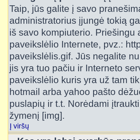
Taip, jūs galite į savo pranešimą
administratorius įjungė tokią gal
iš savo kompiuterio. Priešingu a
paveikslėlio Internete, pvz.: 
paveikslėlis.gif. Jūs negalite n
jis yra tuo pačiu ir Interneto ser
paveikslėlio kuris yra už tam ti
hotmail arba yahoo pašto dėžu
puslapių ir t.t. Norėdami įtrau
žymenį [img].
Į viršų