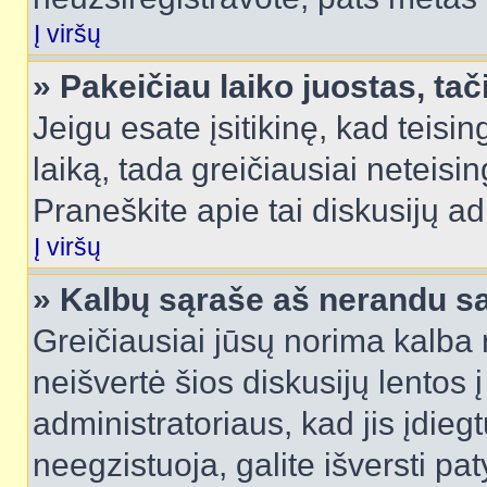
Į viršų
» Pakeičiau laiko juostas, tač
Jeigu esate įsitikinę, kad teisin
laiką, tada greičiausiai neteisi
Praneškite apie tai diskusijų ad
Į viršų
» Kalbų sąraše aš nerandu s
Greičiausiai jūsų norima kalba 
neišvertė šios diskusijų lentos 
administratoriaus, kad jis įdie
neegzistuoja, galite išversti pa