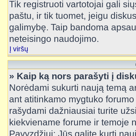
Tik registruoti vartotojai gali s
paštu, ir tik tuomet, jeigu disku
galimybę. Taip bandoma apsaugo
neteisingo naudojimo.
Į viršų
» Kaip ką nors parašyti į dis
Norėdami sukurti naują temą a
ant atitinkamo mygtuko forumo 
rašydami dažniausiai turite užsi
kiekviename forume ir temoje 
Pavyzdžiui: Jūs galite kurti nau