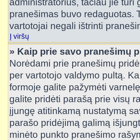
administratorius, tačiau jie turi
pranešimas buvo redaguotas. Tai
vartotojai negali ištrinti praneši
Į viršų
» Kaip prie savo pranešimų p
Norėdami prie pranešimų pridėti 
per vartotojo valdymo pultą. Ka
formoje galite pažymėti varnel
galite pridėti parašą prie visų 
įjungę atitinkamą nustatymą sa
parašo pridėjimą galimą išjung
minėto punkto pranešimo rašy