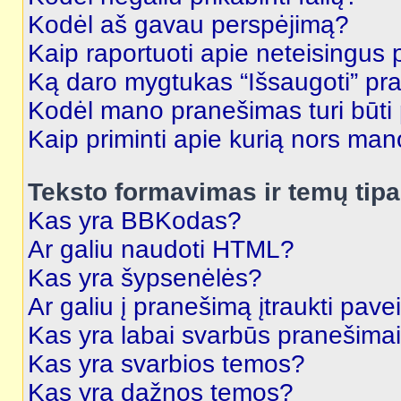
Kodėl aš gavau perspėjimą?
Kaip raportuoti apie neteisingus
Ką daro mygtukas “Išsaugoti” p
Kodėl mano pranešimas turi būti p
Kaip priminti apie kurią nors ma
Teksto formavimas ir temų tipa
Kas yra BBKodas?
Ar galiu naudoti HTML?
Kas yra šypsenėlės?
Ar galiu į pranešimą įtraukti pavei
Kas yra labai svarbūs pranešima
Kas yra svarbios temos?
Kas yra dažnos temos?