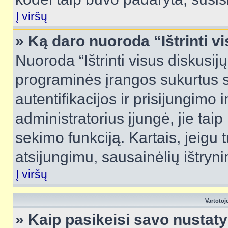
Į viršų
» Ką daro nuoroda “Ištrinti v
Nuoroda “Ištrinti visus diskusij
programinės įrangos sukurtus 
autentifikacijos ir prisijungimo 
administratorius įjungė, jie tai
sekimo funkciją. Kartais, jeigu 
atsijungimu, sausainėlių ištryni
Į viršų
Vartotoj
» Kaip pasikeisi savo nusta