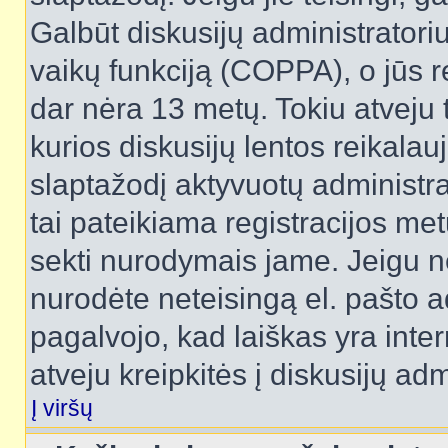
Galbūt diskusijų administrator
vaikų funkciją (COPPA), o jūs r
dar nėra 13 metų. Tokiu atveju 
kurios diskusijų lentos reikalauj
slaptažodį aktyvuotų administra
tai pateikiama registracijos metu.
sekti nurodymais jame. Jeigu ne
nurodėte neteisingą el. pašto 
pagalvojo, kad laiškas yra inte
atveju kreipkitės į diskusijų adm
Į viršų