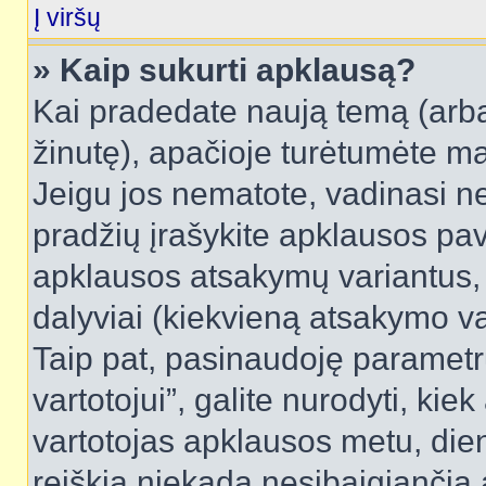
Į viršų
» Kaip sukurti apklausą?
Kai pradedate naują temą (arb
žinutę), apačioje turėtumėte ma
Jeigu jos nematote, vadinasi net
pradžių įrašykite apklausos pav
apklausos atsakymų variantus,
dalyviai (kiekvieną atsakymo var
Taip pat, pasinaudoję parametr
vartotojui”, galite nurodyti, kie
vartotojas apklausos metu, dien
reiškia niekada nesibaigiančią a