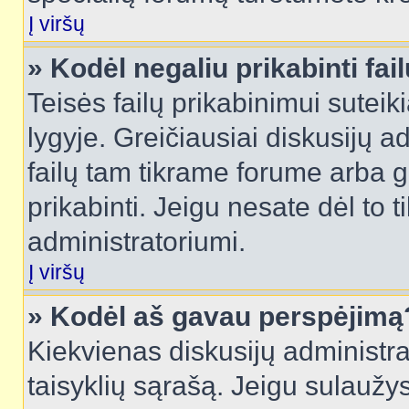
Į viršų
» Kodėl negaliu prikabinti fai
Teisės failų prikabinimui sutei
lygyje. Greičiausiai diskusijų ad
failų tam tikrame forume arba ga
prikabinti. Jeigu nesate dėl to t
administratoriumi.
Į viršų
» Kodėl aš gavau perspėjimą
Kiekvienas diskusijų administra
taisyklių sąrašą. Jeigu sulaužysi