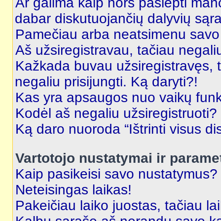
Ar galima kaip nors paslėpti man
dabar diskutuojančių dalyvių sąr
Pamečiau arba neatsimenu savo 
Aš užsiregistravau, tačiau negaliu 
Kažkada buvau užsiregistravęs, ta
negaliu prisijungti. Ką daryti?!
Kas yra apsaugos nuo vaikų fun
Kodėl aš negaliu užsiregistruoti?
Ką daro nuoroda “Ištrinti visus di
Vartotojo nustatymai ir parame
Kaip pasikeisi savo nustatymus?
Neteisingas laikas!
Pakeičiau laiko juostas, tačiau lai