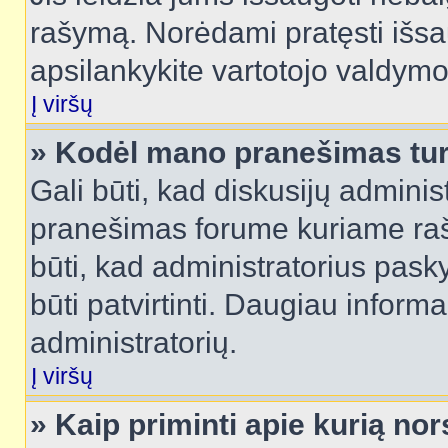
rašymą. Norėdami pratęsti išs
apsilankykite vartotojo valdymo
Į viršų
» Kodėl mano pranešimas turi
Gali būti, kad diskusijų admini
pranešimas forume kuriame rašote
būti, kad administratorius pasky
būti patvirtinti. Daugiau inform
administratorių.
Į viršų
» Kaip priminti apie kurią n