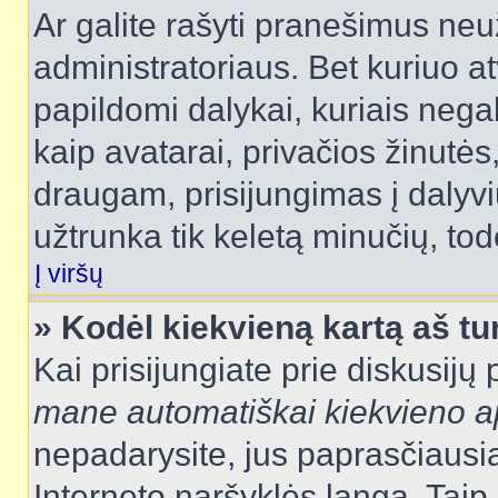
Ar galite rašyti pranešimus neu
administratoriaus. Bet kuriuo a
papildomi dalykai, kuriais negal
kaip avatarai, privačios žinutės
draugam, prisijungimas į dalyvių
užtrunka tik keletą minučių, todė
Į viršų
» Kodėl kiekvieną kartą aš tur
Kai prisijungiate prie diskusijų
mane automatiškai kiekvieno 
nepadarysite, jus paprasčiausiai
Interneto naršyklės langą. Ta