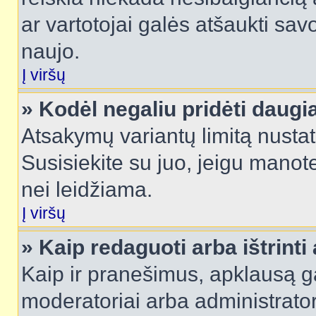
ar vartotojai galės atšaukti sav
naujo.
Į viršų
» Kodėl negaliu pridėti daug
Atsakymų variantų limitą nustat
Susisiekite su juo, jeigu manot
nei leidžiama.
Į viršų
» Kaip redaguoti arba ištrint
Kaip ir pranešimus, apklausą gal
moderatoriai arba administrato