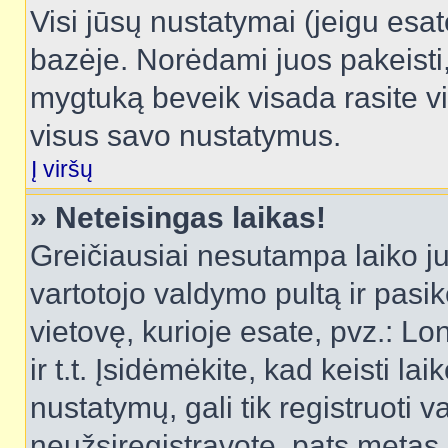
Visi jūsų nustatymai (jeigu es
bazėje. Norėdami juos pakeisti,
mygtuką beveik visada rasite vi
visus savo nustatymus.
Į viršų
» Neteisingas laikas!
Greičiausiai nesutampa laiko juo
vartotojo valdymo pultą ir pasike
vietovę, kurioje esate, pvz.: L
ir t.t. Įsidėmėkite, kad keisti lai
nustatymų, gali tik registruoti va
neužsiregistravote, pats metas b