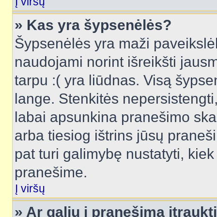
Į viršų
» Kas yra šypsenėlės?
Šypsenėlės yra maži paveikslėl
naudojami norint išreikšti jausm
tarpu :( yra liūdnas. Visą šyps
lange. Stenkitės nepersistengti
labai apsunkina pranešimo skai
arba tiesiog ištrins jūsų praneš
pat turi galimybę nustatyti, ki
pranešime.
Į viršų
» Ar galiu į pranešimą įtraukt