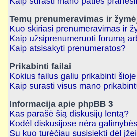
Kaip surasti mano paties praneš
Temų prenumeravimas ir žymė
Kuo skiriasi prenumeravimas ir 
Kaip užsiprenumeruoti forumą a
Kaip atsisakyti prenumeratos?
Prikabinti failai
Kokius failus galiu prikabinti šioj
Kaip surasti visus mano prikabint
Informacija apie phpBB 3
Kas parašė šią diskusijų lentą?
Kodėl diskusijose nėra galimybė
Su kuo turėčiau susisiekti dėl įže