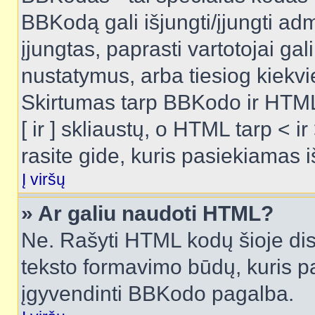
BBKodą gali išjungti/įjungti ad
įjungtas, paprasti vartotojai gali 
nustatymus, arba tiesiog kiek
Skirtumas tarp BBKodo ir HTML
[ ir ] skliaustų, o HTML tarp <
rasite gide, kuris pasiekiamas
Į viršų
» Ar galiu naudoti HTML?
Ne. Rašyti HTML kodų šioje dis
teksto formavimo būdų, kuris 
įgyvendinti BBKodo pagalba.