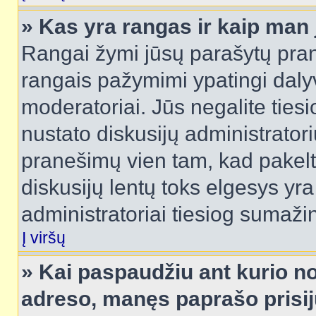
» Kas yra rangas ir kaip man j
Rangai žymi jūsų parašytų prane
rangais pažymimi ypatingi dalyvi
moderatoriai. Jūs negalite tiesi
nustato diskusijų administrator
pranešimų vien tam, kad pake
diskusijų lentų toks elgesys yr
administratoriai tiesiog sumaži
Į viršų
» Kai paspaudžiu ant kurio no
adreso, manęs paprašo prisij