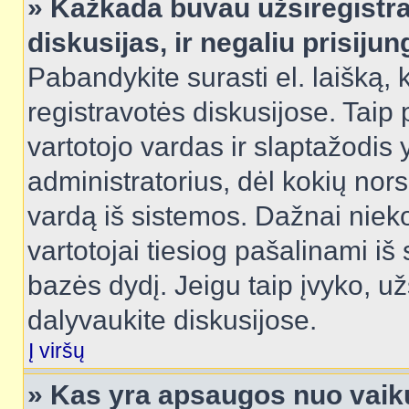
» Kažkada buvau užsiregistra
diskusijas, ir negaliu prisijun
Pabandykite surasti el. laišką, 
registravotės diskusijose. Taip p
vartotojo vardas ir slaptažodis y
administratorius, dėl kokių nors
vardą iš sistemos. Dažnai niek
vartotojai tiesiog pašalinami i
bazės dydį. Jeigu taip įvyko, užs
dalyvaukite diskusijose.
Į viršų
» Kas yra apsaugos nuo vaik