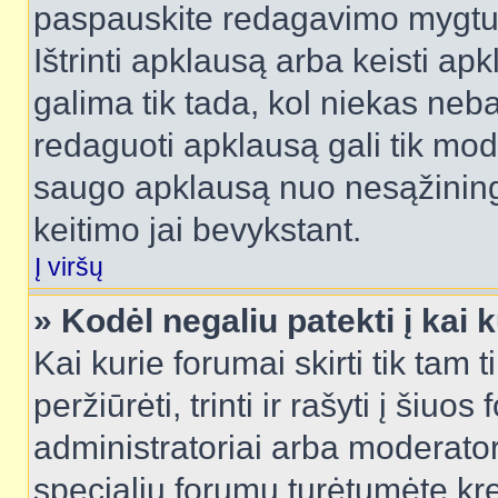
paspauskite redagavimo mygtu
Ištrinti apklausą arba keisti a
galima tik tada, kol niekas neba
redaguoti apklausą gali tik mode
saugo apklausą nuo nesąžinin
keitimo jai bevykstant.
Į viršų
» Kodėl negaliu patekti į kai
Kai kurie forumai skirti tik tam 
peržiūrėti, trinti ir rašyti į ši
administratoriai arba moderatori
specialių forumų turėtumėte krei