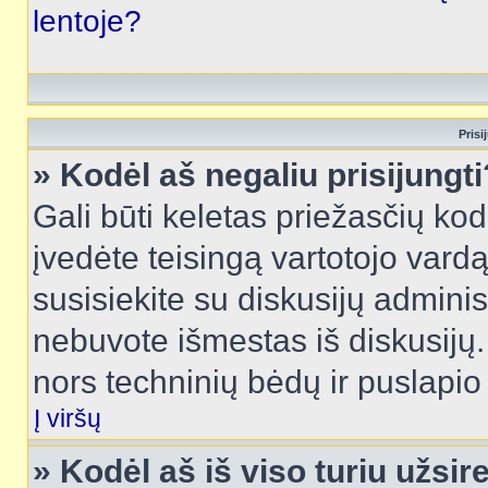
lentoje?
Prisi
» Kodėl aš negaliu prisijungti
Gali būti keletas priežasčių kodė
įvedėte teisingą vartotojo vardą i
susisiekite su diskusijų administ
nebuvote išmestas iš diskusijų. T
nors techninių bėdų ir puslapio s
Į viršų
» Kodėl aš iš viso turiu užsir