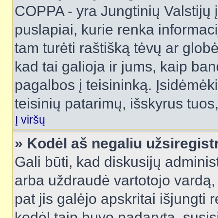
COPPA - yra Jungtinių Valstijų į
puslapiai, kurie renka informac
tam turėti raštišką tėvų ar globė
kad tai galioja ir jums, kaip ba
pagalbos į teisininką. Įsidėmėk
teisinių patarimų, išskyrus tuos,
Į viršų
» Kodėl aš negaliu užsiregist
Gali būti, kad diskusijų admini
arba uždraudė vartotojo vardą, 
pat jis galėjo apskritai išjungti 
kodėl taip buvo padaryta, susisi