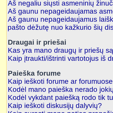
Aš negaliu siųsti asmeninių žinuč
Aš gaunu nepageidaujamas asme
Aš gaunu nepageidaujamus laiškus
pašto dėžutę nuo kažkurio šių dis
Draugai ir priešai
Kas yra mano draugų ir priešų są
Kaip įtraukti/ištrinti vartotojus i
Paieška forume
Kaip ieškoti forume ar forumuos
Kodėl mano paieška nerado jokių
Kodėl vykdant paiešką rodo tik tu
Kaip ieškoti diskusijų dalyvių?