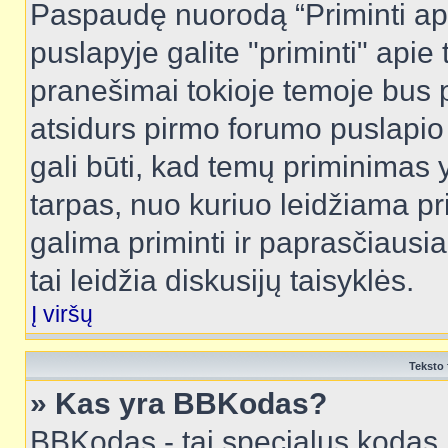
Paspaudę nuorodą “Priminti ap
puslapyje galite "priminti" apie
pranešimai tokioje temoje bus p
atsidurs pirmo forumo puslapio
gali būti, kad temų priminimas 
tarpas, nuo kuriuo leidžiama pr
galima priminti ir paprasčiausiai 
tai leidžia diskusijų taisyklės.
Į viršų
Teksto 
» Kas yra BBKodas?
BBKodas - tai specialus kodas 