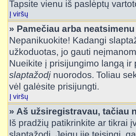
Tapsite vienu iš paslėptų vartot
Į viršų
» Pamečiau arba neatsimenu 
Nepanikuokite! Kadangi slapt
užkoduotas, jo gauti neįmanoma.
Nueikite į prisijungimo langą i
slaptažodį
nuorodos. Toliau sek
vėl galėsite prisijungti.
Į viršų
» Aš užsiregistravau, tačiau n
Iš pradžių patikrinkite ar tikrai 
slaptažodį. Jeigu jie teisingi, ga