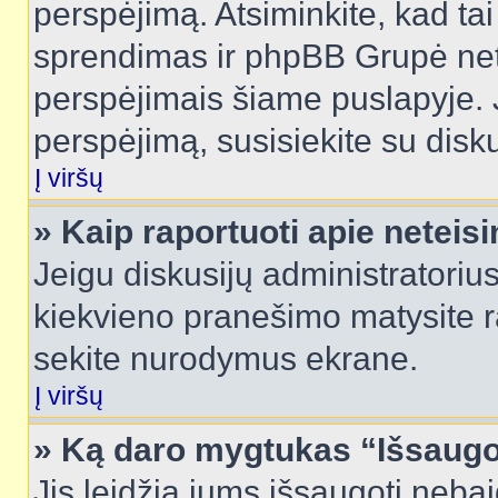
perspėjimą. Atsiminkite, kad tai
sprendimas ir phpBB Grupė net
perspėjimais šiame puslapyje. 
perspėjimą, susisiekite su disku
Į viršų
» Kaip raportuoti apie netei
Jeigu diskusijų administratorius
kiekvieno pranešimo matysite r
sekite nurodymus ekrane.
Į viršų
» Ką daro mygtukas “Išsaugo
Jis leidžia jums išsaugoti nebai