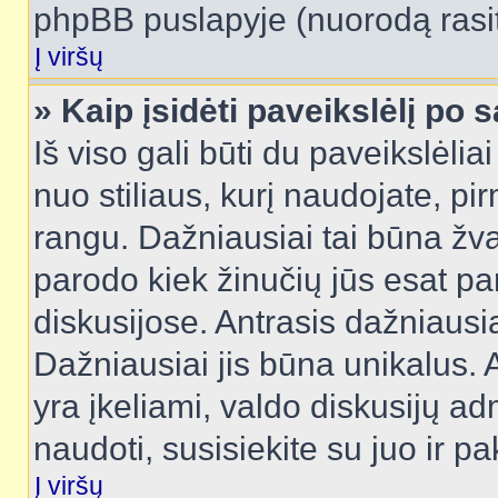
phpBB puslapyje (nuorodą rasit
Į viršų
» Kaip įsidėti paveikslėlį po 
Iš viso gali būti du paveikslėlia
nuo stiliaus, kurį naudojate, pi
rangu. Dažniausiai tai būna žvai
parodo kiek žinučių jūs esat pa
diskusijose. Antrasis dažniausia
Dažniausiai jis būna unikalus. 
yra įkeliami, valdo diskusijų ad
naudoti, susisiekite su juo ir pa
Į viršų