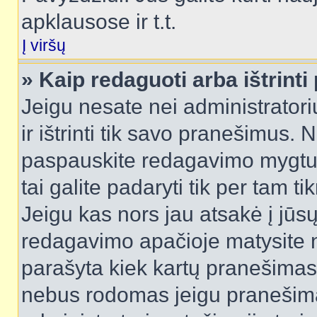
apklausose ir t.t.
Į viršų
» Kaip redaguoti arba ištrint
Jeigu nesate nei administratori
ir ištrinti tik savo pranešimus
paspauskite redagavimo mygtuk
tai galite padaryti tik per tam 
Jeigu kas nors jau atsakė į jūs
redagavimo apačioje matysite n
parašyta kiek kartų pranešimas
nebus rodomas jeigu pranešim