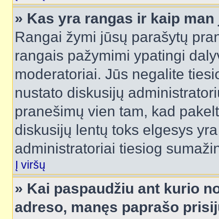
» Kas yra rangas ir kaip man j
Rangai žymi jūsų parašytų prane
rangais pažymimi ypatingi dalyvi
moderatoriai. Jūs negalite tiesi
nustato diskusijų administrator
pranešimų vien tam, kad pake
diskusijų lentų toks elgesys yr
administratoriai tiesiog sumaži
Į viršų
» Kai paspaudžiu ant kurio no
adreso, manęs paprašo prisij