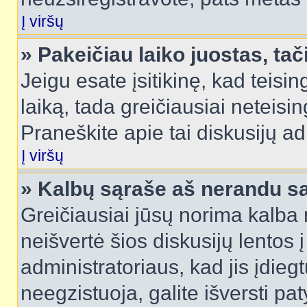
Į viršų
» Pakeičiau laiko juostas, tač
Jeigu esate įsitikinę, kad teisin
laiką, tada greičiausiai neteisi
Praneškite apie tai diskusijų ad
Į viršų
» Kalbų sąraše aš nerandu s
Greičiausiai jūsų norima kalba 
neišvertė šios diskusijų lentos 
administratoriaus, kad jis įdie
neegzistuoja, galite išversti pa