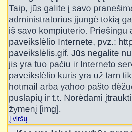
Taip, jūs galite į savo pranešimą
administratorius įjungė tokią gal
iš savo kompiuterio. Priešingu a
paveikslėlio Internete, pvz.: 
paveikslėlis.gif. Jūs negalite n
jis yra tuo pačiu ir Interneto ser
paveikslėlio kuris yra už tam ti
hotmail arba yahoo pašto dėžu
puslapių ir t.t. Norėdami įtrau
žymenį [img].
Į viršų