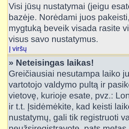
Visi jūsų nustatymai (jeigu es
bazėje. Norėdami juos pakeisti,
mygtuką beveik visada rasite vi
visus savo nustatymus.
Į viršų
» Neteisingas laikas!
Greičiausiai nesutampa laiko juo
vartotojo valdymo pultą ir pasike
vietovę, kurioje esate, pvz.: L
ir t.t. Įsidėmėkite, kad keisti lai
nustatymų, gali tik registruoti va
neužsiregistravote, pats metas b