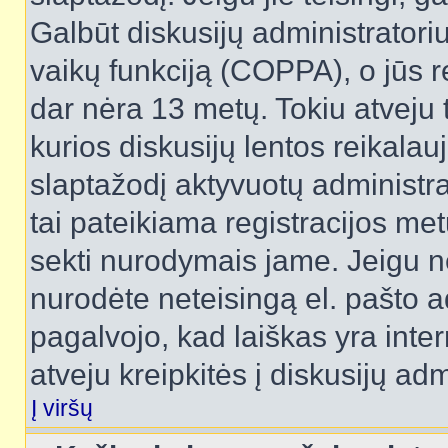
Galbūt diskusijų administrator
vaikų funkciją (COPPA), o jūs r
dar nėra 13 metų. Tokiu atveju 
kurios diskusijų lentos reikalauj
slaptažodį aktyvuotų administra
tai pateikiama registracijos metu.
sekti nurodymais jame. Jeigu ne
nurodėte neteisingą el. pašto 
pagalvojo, kad laiškas yra inte
atveju kreipkitės į diskusijų adm
Į viršų