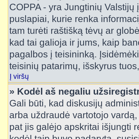
COPPA - yra Jungtinių Valstijų į
puslapiai, kurie renka informac
tam turėti raštišką tėvų ar globė
kad tai galioja ir jums, kaip ba
pagalbos į teisininką. Įsidėmėk
teisinių patarimų, išskyrus tuos,
Į viršų
» Kodėl aš negaliu užsiregist
Gali būti, kad diskusijų admini
arba uždraudė vartotojo vardą, 
pat jis galėjo apskritai išjungti 
kodėl taip buvo padaryta, susisi