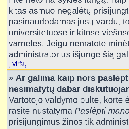
kitas asmuo negalėtų prisijungt
pasinaudodamas jūsų vardu, tod
universitetuose ir kitose viešo
varneles. Jeigu nematote minėt
administratorius išjungė šią ga
Į viršų
» Ar galima kaip nors paslėpt
nesimatytų dabar diskutuojan
Vartotojo valdymo pulte, kortelė
rasite nustatymą
Paslėpti man
prisijungimus žinos tik administr