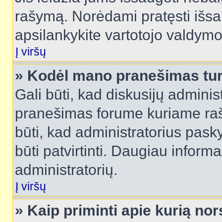
rašymą. Norėdami pratęsti išs
apsilankykite vartotojo valdymo
Į viršų
» Kodėl mano pranešimas turi
Gali būti, kad diskusijų admini
pranešimas forume kuriame rašote
būti, kad administratorius pasky
būti patvirtinti. Daugiau inform
administratorių.
Į viršų
» Kaip priminti apie kurią n