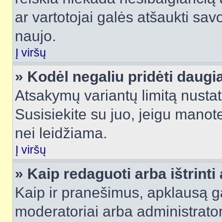
ar vartotojai galės atšaukti sav
naujo.
Į viršų
» Kodėl negaliu pridėti daug
Atsakymų variantų limitą nustat
Susisiekite su juo, jeigu manot
nei leidžiama.
Į viršų
» Kaip redaguoti arba ištrint
Kaip ir pranešimus, apklausą gal
moderatoriai arba administrato