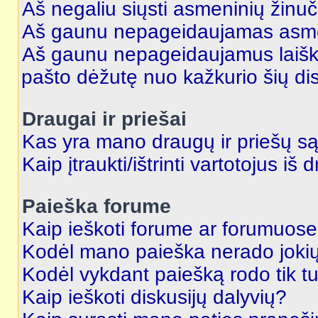
Aš negaliu siųsti asmeninių žinuč
Aš gaunu nepageidaujamas asme
Aš gaunu nepageidaujamus laiškus
pašto dėžutę nuo kažkurio šių dis
Draugai ir priešai
Kas yra mano draugų ir priešų są
Kaip įtraukti/ištrinti vartotojus i
Paieška forume
Kaip ieškoti forume ar forumuos
Kodėl mano paieška nerado jokių
Kodėl vykdant paiešką rodo tik tu
Kaip ieškoti diskusijų dalyvių?