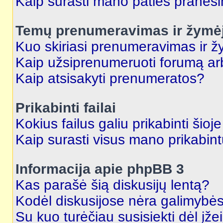
Kaip surasti mano paties praneš
Temų prenumeravimas ir žymė
Kuo skiriasi prenumeravimas ir 
Kaip užsiprenumeruoti forumą a
Kaip atsisakyti prenumeratos?
Prikabinti failai
Kokius failus galiu prikabinti šioj
Kaip surasti visus mano prikabint
Informacija apie phpBB 3
Kas parašė šią diskusijų lentą?
Kodėl diskusijose nėra galimybė
Su kuo turėčiau susisiekti dėl įže