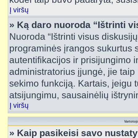
Į viršų
» Ką daro nuoroda “Ištrinti v
Nuoroda “Ištrinti visus diskusij
programinės įrangos sukurtus 
autentifikacijos ir prisijungimo 
administratorius įjungė, jie tai
sekimo funkciją. Kartais, jeigu 
atsijungimu, sausainėlių ištryni
Į viršų
Vartotoj
» Kaip pasikeisi savo nusta