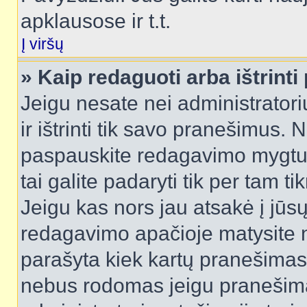
apklausose ir t.t.
Į viršų
» Kaip redaguoti arba ištrint
Jeigu nesate nei administratori
ir ištrinti tik savo pranešimus
paspauskite redagavimo mygtuk
tai galite padaryti tik per tam 
Jeigu kas nors jau atsakė į jūs
redagavimo apačioje matysite n
parašyta kiek kartų pranešimas
nebus rodomas jeigu pranešim