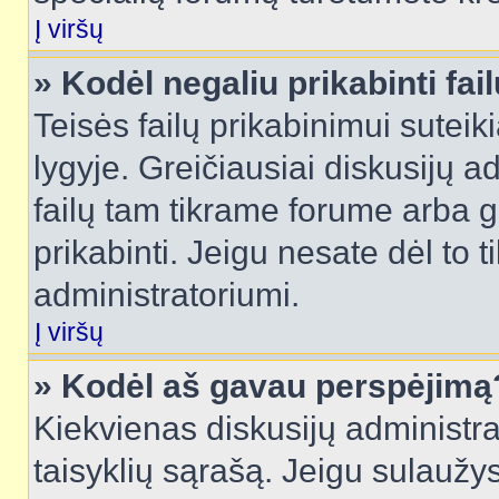
Į viršų
» Kodėl negaliu prikabinti fai
Teisės failų prikabinimui sutei
lygyje. Greičiausiai diskusijų ad
failų tam tikrame forume arba ga
prikabinti. Jeigu nesate dėl to t
administratoriumi.
Į viršų
» Kodėl aš gavau perspėjimą
Kiekvienas diskusijų administra
taisyklių sąrašą. Jeigu sulaužysi