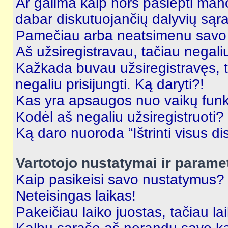
Ar galima kaip nors paslėpti man
dabar diskutuojančių dalyvių sąr
Pamečiau arba neatsimenu savo 
Aš užsiregistravau, tačiau negaliu 
Kažkada buvau užsiregistravęs, ta
negaliu prisijungti. Ką daryti?!
Kas yra apsaugos nuo vaikų fun
Kodėl aš negaliu užsiregistruoti?
Ką daro nuoroda “Ištrinti visus di
Vartotojo nustatymai ir parame
Kaip pasikeisi savo nustatymus?
Neteisingas laikas!
Pakeičiau laiko juostas, tačiau lai