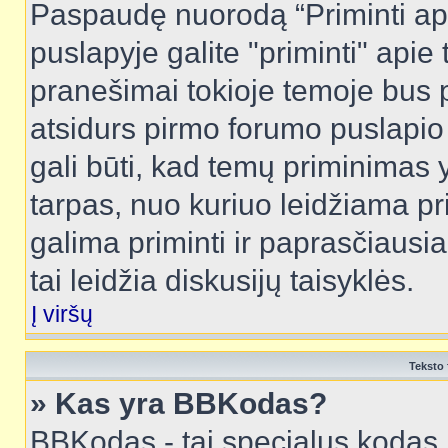
Paspaudę nuorodą “Priminti ap
puslapyje galite "priminti" apie
pranešimai tokioje temoje bus p
atsidurs pirmo forumo puslapio
gali būti, kad temų priminimas 
tarpas, nuo kuriuo leidžiama pr
galima priminti ir paprasčiausiai 
tai leidžia diskusijų taisyklės.
Į viršų
Teksto 
» Kas yra BBKodas?
BBKodas - tai specialus kodas 