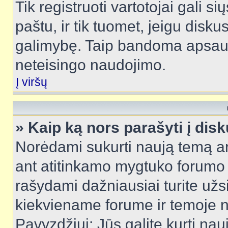
Tik registruoti vartotojai gali s
paštu, ir tik tuomet, jeigu disku
galimybę. Taip bandoma apsaugo
neteisingo naudojimo.
Į viršų
» Kaip ką nors parašyti į dis
Norėdami sukurti naują temą a
ant atitinkamo mygtuko forumo 
rašydami dažniausiai turite užsi
kiekviename forume ir temoje 
Pavyzdžiui: Jūs galite kurti nau