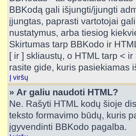
BBKodą gali išjungti/įjungti ad
įjungtas, paprasti vartotojai gali 
nustatymus, arba tiesiog kiek
Skirtumas tarp BBKodo ir HTML
[ ir ] skliaustų, o HTML tarp <
rasite gide, kuris pasiekiamas
Į viršų
» Ar galiu naudoti HTML?
Ne. Rašyti HTML kodų šioje dis
teksto formavimo būdų, kuris 
įgyvendinti BBKodo pagalba.