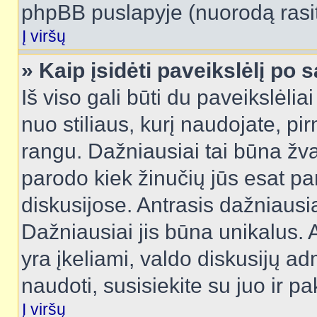
phpBB puslapyje (nuorodą rasit
Į viršų
» Kaip įsidėti paveikslėlį po 
Iš viso gali būti du paveikslėlia
nuo stiliaus, kurį naudojate, pi
rangu. Dažniausiai tai būna žvai
parodo kiek žinučių jūs esat pa
diskusijose. Antrasis dažniausia
Dažniausiai jis būna unikalus. 
yra įkeliami, valdo diskusijų ad
naudoti, susisiekite su juo ir pa
Į viršų