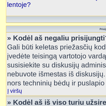
lentoje?
Prisi
» Kodėl aš negaliu prisijungti
Gali būti keletas priežasčių kodė
įvedėte teisingą vartotojo vardą i
susisiekite su diskusijų administ
nebuvote išmestas iš diskusijų. T
nors techninių bėdų ir puslapio s
Į viršų
» Kodėl aš iš viso turiu užsir