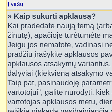
Į viršų
» Kaip sukurti apklausą?
Kai pradedate naują temą (arb
žinutę), apačioje turėtumėte ma
Jeigu jos nematote, vadinasi net
pradžių įrašykite apklausos pav
apklausos atsakymų variantus,
dalyviai (kiekvieną atsakymo var
Taip pat, pasinaudoję parametr
vartotojui”, galite nurodyti, kie
vartotojas apklausos metu, dien
reiškia niekada nesibaigiančią a