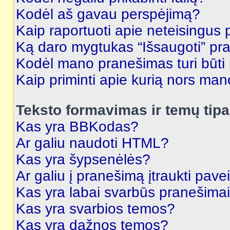
Kodėl aš gavau perspėjimą?
Kaip raportuoti apie neteisingus
Ką daro mygtukas “Išsaugoti” p
Kodėl mano pranešimas turi būti p
Kaip priminti apie kurią nors ma
Teksto formavimas ir temų tipa
Kas yra BBKodas?
Ar galiu naudoti HTML?
Kas yra šypsenėlės?
Ar galiu į pranešimą įtraukti pavei
Kas yra labai svarbūs pranešima
Kas yra svarbios temos?
Kas yra dažnos temos?