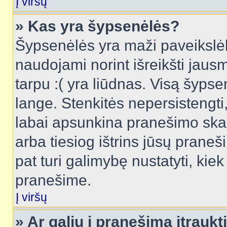
Į viršų
» Kas yra šypsenėlės?
Šypsenėlės yra maži paveikslėl
naudojami norint išreikšti jausm
tarpu :( yra liūdnas. Visą šyps
lange. Stenkitės nepersistengti
labai apsunkina pranešimo skai
arba tiesiog ištrins jūsų praneš
pat turi galimybę nustatyti, ki
pranešime.
Į viršų
» Ar galiu į pranešimą įtraukt