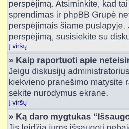
perspėjimą. Atsiminkite, kad tai
sprendimas ir phpBB Grupė net
perspėjimais šiame puslapyje. 
perspėjimą, susisiekite su disku
Į viršų
» Kaip raportuoti apie netei
Jeigu diskusijų administratorius
kiekvieno pranešimo matysite r
sekite nurodymus ekrane.
Į viršų
» Ką daro mygtukas “Išsaugo
Jis leidžia jums išsaugoti nebai