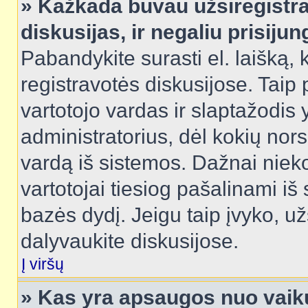
» Kažkada buvau užsiregistra
diskusijas, ir negaliu prisijun
Pabandykite surasti el. laišką, 
registravotės diskusijose. Taip p
vartotojo vardas ir slaptažodis y
administratorius, dėl kokių nors
vardą iš sistemos. Dažnai niek
vartotojai tiesiog pašalinami i
bazės dydį. Jeigu taip įvyko, užs
dalyvaukite diskusijose.
Į viršų
» Kas yra apsaugos nuo vaik