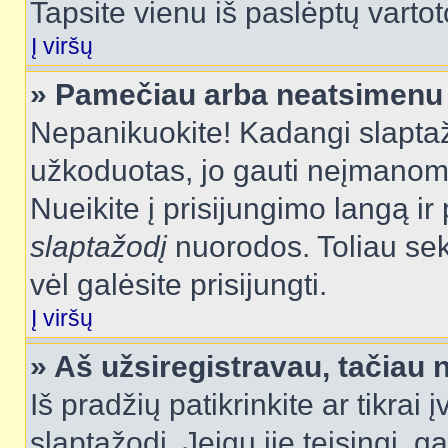
Tapsite vienu iš paslėptų vartot
Į viršų
» Pamečiau arba neatsimenu 
Nepanikuokite! Kadangi slapt
užkoduotas, jo gauti neįmanoma.
Nueikite į prisijungimo langą i
slaptažodį
nuorodos. Toliau sek
vėl galėsite prisijungti.
Į viršų
» Aš užsiregistravau, tačiau n
Iš pradžių patikrinkite ar tikrai 
slaptažodį. Jeigu jie teisingi, ga