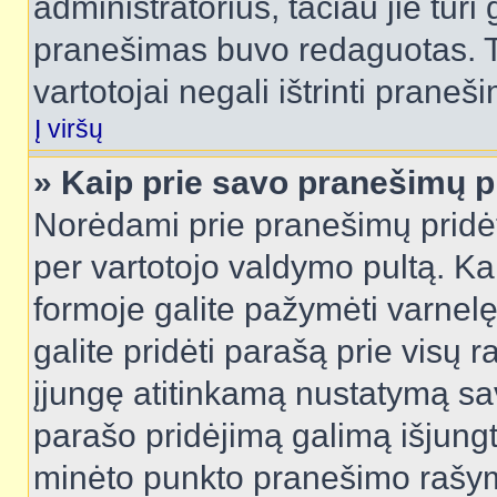
administratorius, tačiau jie turi
pranešimas buvo redaguotas. Tai
vartotojai negali ištrinti praneši
Į viršų
» Kaip prie savo pranešimų p
Norėdami prie pranešimų pridėti 
per vartotojo valdymo pultą. Ka
formoje galite pažymėti varnel
galite pridėti parašą prie visų 
įjungę atitinkamą nustatymą sa
parašo pridėjimą galimą išjung
minėto punkto pranešimo rašy