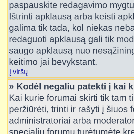
paspauskite redagavimo mygtu
Ištrinti apklausą arba keisti a
galima tik tada, kol niekas neba
redaguoti apklausą gali tik mode
saugo apklausą nuo nesąžinin
keitimo jai bevykstant.
Į viršų
» Kodėl negaliu patekti į kai
Kai kurie forumai skirti tik tam 
peržiūrėti, trinti ir rašyti į ši
administratoriai arba moderatori
specialių forumų turėtumėte krei