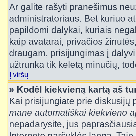
Ar galite rašyti pranešimus neu
administratoriaus. Bet kuriuo a
papildomi dalykai, kuriais negal
kaip avatarai, privačios žinutės
draugam, prisijungimas į dalyvių
užtrunka tik keletą minučių, todė
Į viršų
» Kodėl kiekvieną kartą aš tur
Kai prisijungiate prie diskusijų
mane automatiškai kiekvieno 
nepadarysite, jus paprasčiausiai
Interneto naršyklės langą. Ta