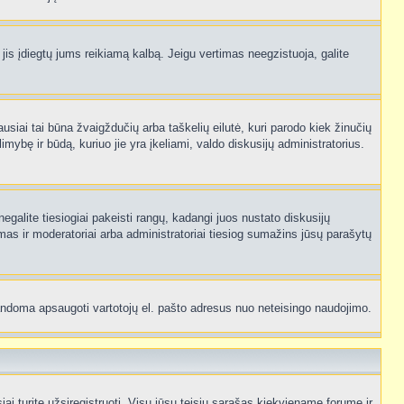
 jis įdiegtų jums reikiamą kalbą. Jeigu vertimas neegzistuoja, galite
ausiai tai būna žvaigždučių arba taškelių eilutė, kuri parodo kiek žinučių
mybę ir būdą, kuriuo jie yra įkeliami, valdo diskusijų administratorius.
egalite tiesiogiai pakeisti rangų, kadangi juos nustato diskusijų
as ir moderatoriai arba administratoriai tiesiog sumažins jūsų parašytų
p bandoma apsaugoti vartotojų el. pašto adresus nuo neteisingo naudojimo.
 turite užsiregistruoti. Visų jūsų teisių sąrašas kiekviename forume ir