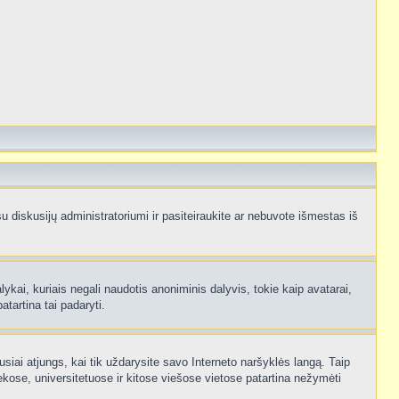
e su diskusijų administratoriumi ir pasiteiraukite ar nebuvote išmestas iš
ykai, kuriais negali naudotis anoniminis dalyvis, tokie kaip avatarai,
atartina tai padaryti.
usiai atjungs, kai tik uždarysite savo Interneto naršyklės langą. Taip
kose, universitetuose ir kitose viešose vietose patartina nežymėti