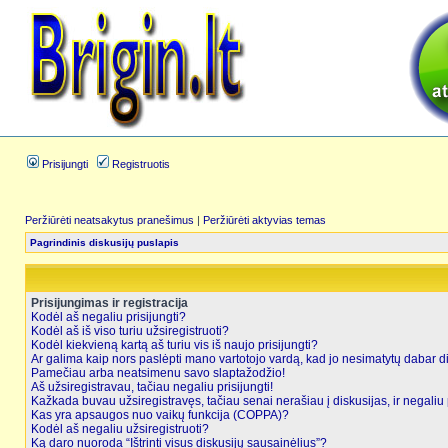
Prisijungti
Registruotis
Peržiūrėti neatsakytus pranešimus
|
Peržiūrėti aktyvias temas
Pagrindinis diskusijų puslapis
Prisijungimas ir registracija
Kodėl aš negaliu prisijungti?
Kodėl aš iš viso turiu užsiregistruoti?
Kodėl kiekvieną kartą aš turiu vis iš naujo prisijungti?
Ar galima kaip nors paslėpti mano vartotojo vardą, kad jo nesimatytų dabar d
Pamečiau arba neatsimenu savo slaptažodžio!
Aš užsiregistravau, tačiau negaliu prisijungti!
Kažkada buvau užsiregistravęs, tačiau senai nerašiau į diskusijas, ir negaliu p
Kas yra apsaugos nuo vaikų funkcija (COPPA)?
Kodėl aš negaliu užsiregistruoti?
Ką daro nuoroda “Ištrinti visus diskusijų sausainėlius”?