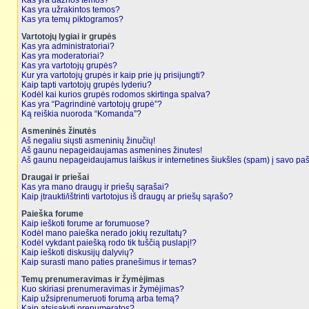
Kas yra dažnos temos?
Kas yra užrakintos temos?
Kas yra temų piktogramos?
Vartotojų lygiai ir grupės
Kas yra administratoriai?
Kas yra moderatoriai?
Kas yra vartotojų grupės?
Kur yra vartotojų grupės ir kaip prie jų prisijungti?
Kaip tapti vartotojų grupės lyderiu?
Kodėl kai kurios grupės rodomos skirtinga spalva?
Kas yra “Pagrindinė vartotojų grupė”?
Ką reiškia nuoroda “Komanda”?
Asmeninės žinutės
Aš negaliu siųsti asmeninių žinučių!
Aš gaunu nepageidaujamas asmenines žinutes!
Aš gaunu nepageidaujamus laiškus ir internetines šiukšles (spam) į savo pašt
Draugai ir priešai
Kas yra mano draugų ir priešų sąrašai?
Kaip įtraukti/ištrinti vartotojus iš draugų ar priešų sąrašo?
Paieška forume
Kaip ieškoti forume ar forumuose?
Kodėl mano paieška nerado jokių rezultatų?
Kodėl vykdant paiešką rodo tik tuščią puslapį!?
Kaip ieškoti diskusijų dalyvių?
Kaip surasti mano paties pranešimus ir temas?
Temų prenumeravimas ir žymėjimas
Kuo skiriasi prenumeravimas ir žymėjimas?
Kaip užsiprenumeruoti forumą arba temą?
Kaip atsisakyti prenumeratos?