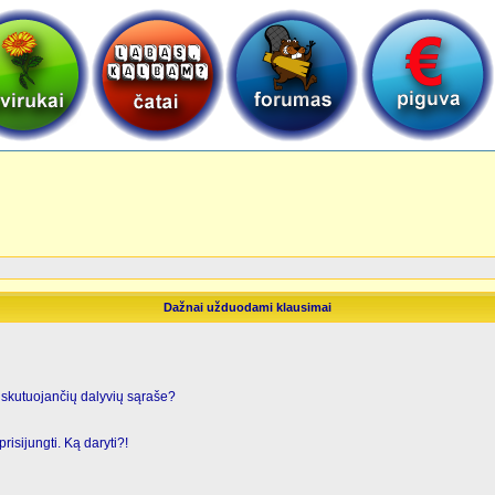
Dažnai užduodami klausimai
iskutuojančių dalyvių sąraše?
risijungti. Ką daryti?!