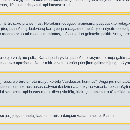
as, Jūs galite dalyvauti apklausose ir t.t.
 ištrinti tik savo pranešimus. Norėdami redaguoti pranešimą paspauskite redaga
į jūsų pranešimą, kiekvieną kartą po jo redagavimo apačioje matysite nedidel
deratorius arba administratorius, tačiau jie turi galimybę palikti žinutę, ko
 vartotojo valdymo pultą. Kai tai padarysite, pranešimo rašymo formoje galite 
tymą savo aprašyme. Net ir tokiu atveju parašo pridėjimą galimą išjungti atž
 apačioje turėtumėte matyti kortelę “Apklausos kūrimas”. Jeigu jos nematote, 
uriuos balsuos apklausos dalyviai (kiekvieną atsakymo variantą reikia rašyti 
nkti vartotojas apklausos metu, dienų skaičių, kiek tęsis apklausa (0 reiškia nie
 su juo, jeigu manote, kad jums reikia daugiau variantų nei leidžiama.