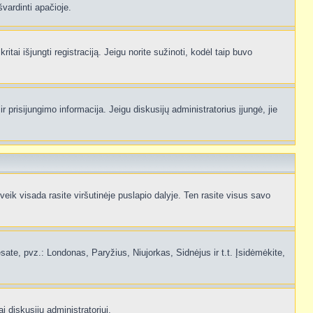
švardinti apačioje.
itai išjungti registraciją. Jeigu norite sužinoti, kodėl taip buvo
 prisijungimo informacija. Jeigu diskusijų administratorius įjungė, jie
ik visada rasite viršutinėje puslapio dalyje. Ten rasite visus savo
 esate, pvz.: Londonas, Paryžius, Niujorkas, Sidnėjus ir t.t. Įsidėmėkite,
i diskusijų administratoriui.