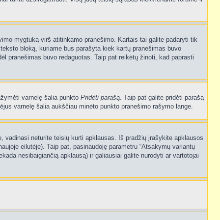
vimo mygtuką virš atitinkamo pranešimo. Kartais tai galite padaryti tik
į teksto bloką, kuriame bus parašyta kiek kartų pranešimas buvo
dėl pranešimas buvo redaguotas. Taip pat reikėtų žinoti, kad paprasti
pažymėti varnelę šalia punkto
Pridėti parašą
. Taip pat galite pridėti parašą
ymėjus varnelę šalia aukščiau minėto punkto pranešimo rašymo lange.
vadinasi neturite teisių kurti apklausas. Iš pradžių įrašykite apklausos
naujoje eilutėje). Taip pat, pasinaudoję parametru “Atsakymų variantų
kada nesibaigiančią apklausą) ir galiausiai galite nurodyti ar vartotojai