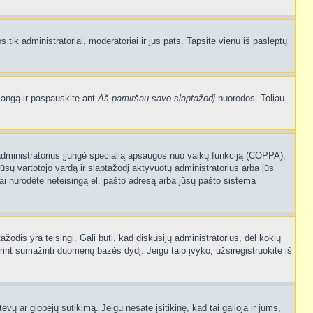
os tik administratoriai, moderatoriai ir jūs pats. Tapsite vienu iš paslėptų
langą ir paspauskite ant
Aš pamiršau savo slaptažodį
nuorodos. Toliau
sijų administratorius įjungė specialią apsaugos nuo vaikų funkciją (COPPA),
ūsų vartotojo vardą ir slaptažodį aktyvuotų administratorius arba jūs
usiai nurodėte neteisingą el. pašto adresą arba jūsų pašto sistema
tažodis yra teisingi. Gali būti, kad diskusijų administratorius, dėl kokių
rint sumažinti duomenų bazės dydį. Jeigu taip įvyko, užsiregistruokite iš
ėvų ar globėjų sutikimą. Jeigu nesate įsitikinę, kad tai galioja ir jums,