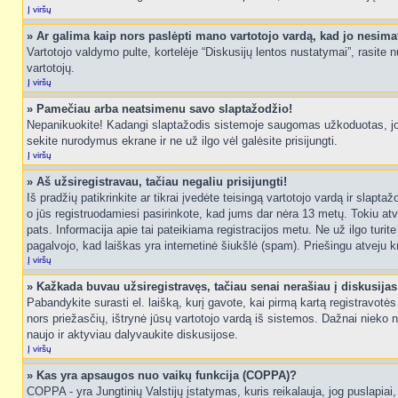
Į viršų
» Ar galima kaip nors paslėpti mano vartotojo vardą, kad jo nesima
Vartotojo valdymo pulte, kortelėje “Diskusijų lentos nustatymai”, rasite
vartotojų.
Į viršų
» Pamečiau arba neatsimenu savo slaptažodžio!
Nepanikuokite! Kadangi slaptažodis sistemoje saugomas užkoduotas, jo ga
sekite nurodymus ekrane ir ne už ilgo vėl galėsite prisijungti.
Į viršų
» Aš užsiregistravau, tačiau negaliu prisijungti!
Iš pradžių patikrinkite ar tikrai įvedėte teisingą vartotojo vardą ir slapt
o jūs registruodamiesi pasirinkote, kad jums dar nėra 13 metų. Tokiu atve
pats. Informacija apie tai pateikiama registracijos metu. Ne už ilgo turit
pagalvojo, kad laiškas yra internetinė šiukšlė (spam). Priešingu atveju kr
Į viršų
» Kažkada buvau užsiregistravęs, tačiau senai nerašiau į diskusijas, 
Pabandykite surasti el. laišką, kurį gavote, kai pirmą kartą registravotės d
nors priežasčių, ištrynė jūsų vartotojo vardą iš sistemos. Dažnai nieko 
naujo ir aktyviau dalyvaukite diskusijose.
Į viršų
» Kas yra apsaugos nuo vaikų funkcija (COPPA)?
COPPA - yra Jungtinių Valstijų įstatymas, kuris reikalauja, jog puslapiai, 