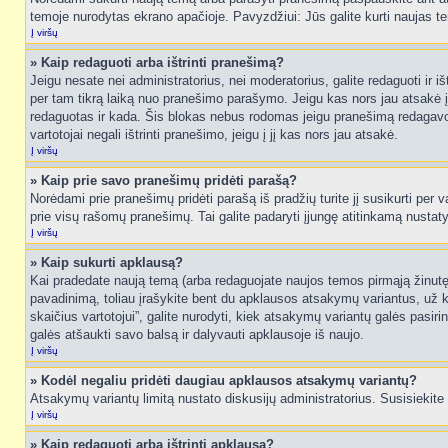
temoje nurodytas ekrano apačioje. Pavyzdžiui: Jūs galite kurti naujas tem
Į viršų
» Kaip redaguoti arba ištrinti pranešimą?
Jeigu nesate nei administratorius, nei moderatorius, galite redaguoti ir
per tam tikrą laiką nuo pranešimo parašymo. Jeigu kas nors jau atsakė 
redaguotas ir kada. Šis blokas nebus rodomas jeigu pranešimą redagavo mo
vartotojai negali ištrinti pranešimo, jeigu į jį kas nors jau atsakė.
Į viršų
» Kaip prie savo pranešimų pridėti parašą?
Norėdami prie pranešimų pridėti parašą iš pradžių turite jį susikurti per
prie visų rašomų pranešimų. Tai galite padaryti įjungę atitinkamą nusta
Į viršų
» Kaip sukurti apklausą?
Kai pradedate naują temą (arba redaguojate naujos temos pirmąją žinutę),
pavadinimą, toliau įrašykite bent du apklausos atsakymų variantus, už k
skaičius vartotojui”, galite nurodyti, kiek atsakymų variantų galės pasiri
galės atšaukti savo balsą ir dalyvauti apklausoje iš naujo.
Į viršų
» Kodėl negaliu pridėti daugiau apklausos atsakymų variantų?
Atsakymų variantų limitą nustato diskusijų administratorius. Susisiekite
Į viršų
» Kaip redaguoti arba ištrinti apklausą?