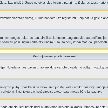
ėkite, kad phpBB Grupė neteikia jokių teisinių patarimų, išskyrus tuos, kurie i
raudė vartotojo vardą, kuriuo bandote užsiregistruoti. Taip pat jis galėjo apskr
aminės įrangos sukurtus sausainėlius, kuriuose saugoma visa autentifikacijos ir
te bėdų su prisijungimu arba atsijungimu, sausainėlių ištrynimas gali pagelbėti.
Vartotojo nustatymai ir parametrai
je. Norėdami juos pakeisti, aplankykite vartotojo valdymo pultą; mygtuką beve
aldymo pultą ir pasikeiskite savo laiko juostą, kad ji atitiktų vietovę, kurioje
ti vartotojai. Taigi jeigu dar neužsiregistravote, pats metas būtų tai padaryti.
ą, tada greičiausiai neteisingai nustatymas serverio laikrodis. Praneškite apie ta