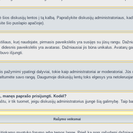
 šios diskusijų lentos į tą kalbą. Paprašykite diskusijų administratoriaus, kad
ite šio puslapio apačioje).
 stiliaus, kurį naudojate, pirmasis paveikslėlis yra susijęs su jūsų rangu. Dažni
 didesnis paveikslėlis yra avataras. Dažniausiai jis būna unikalus. Avatarų gali
 buvo išjungti.
 pažymimi ypatingi dalyviai, tokie kaip administratoriai ar moderatoriai. Jūs n
eltumėte savo rangą. Daugumoje diskusijų lentų toks elgesys yra netoleruojam
o, manęs paprašo prisijungti. Kodėl?
 paštu, ir tik tuomet, jeigu diskusijų administratorius įjungė šią galimybę. Tai
Rašymo veiksmai
itinkamo mygtuko forumo arba temos lange. Prieš ką nors rašydami dažniausiai