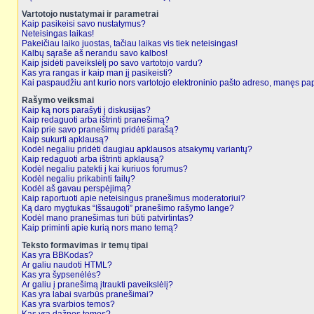
Vartotojo nustatymai ir parametrai
Kaip pasikeisi savo nustatymus?
Neteisingas laikas!
Pakeičiau laiko juostas, tačiau laikas vis tiek neteisingas!
Kalbų sąraše aš nerandu savo kalbos!
Kaip įsidėti paveikslėlį po savo vartotojo vardu?
Kas yra rangas ir kaip man jį pasikeisti?
Kai paspaudžiu ant kurio nors vartotojo elektroninio pašto adreso, manęs pap
Rašymo veiksmai
Kaip ką nors parašyti į diskusijas?
Kaip redaguoti arba ištrinti pranešimą?
Kaip prie savo pranešimų pridėti parašą?
Kaip sukurti apklausą?
Kodėl negaliu pridėti daugiau apklausos atsakymų variantų?
Kaip redaguoti arba ištrinti apklausą?
Kodėl negaliu patekti į kai kuriuos forumus?
Kodėl negaliu prikabinti failų?
Kodėl aš gavau perspėjimą?
Kaip raportuoti apie neteisingus pranešimus moderatoriui?
Ką daro mygtukas “Išsaugoti” pranešimo rašymo lange?
Kodėl mano pranešimas turi būti patvirtintas?
Kaip priminti apie kurią nors mano temą?
Teksto formavimas ir temų tipai
Kas yra BBKodas?
Ar galiu naudoti HTML?
Kas yra šypsenėlės?
Ar galiu į pranešimą įtraukti paveikslėlį?
Kas yra labai svarbūs pranešimai?
Kas yra svarbios temos?