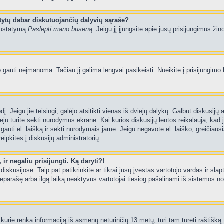
tytų dabar diskutuojančių dalyvių sąraše?
 nustatymą
Paslėpti mano būseną
. Jeigu jį įjungsite apie jūsų prisijungimus žin
uti neįmanoma. Tačiau jį galima lengvai pasikeisti. Nueikite į prisijungimo 
ažodį. Jeigu jie teisingi, galėjo atsitikti vienas iš dviejų dalykų. Galbūt disku
ju turite sekti nurodymus ekrane. Kai kurios diskusijų lentos reikalauja, kad j
e gauti el. laišką ir sekti nurodymais jame. Jeigu negavote el. laiško, greičia
eipkitės į diskusijų administratorių.
ir negaliu prisijungti. Ką daryti?!
iskusijose. Taip pat patikrinkite ar tikrai jūsų įvestas vartotojo vardas ir slap
neparašę arba ilgą laiką neaktyvūs vartotojai tiesiog pašalinami iš sistemos no
kurie renka informaciją iš asmenų neturinčių 13 metų, turi tam turėti raštišką t