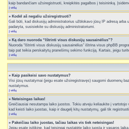
kaip bandančiam užsiregistruoti, kreipkitės pagalbos į teisininką. Įsidėm
Į viršų
» Kodėl aš negaliu užsiregistruoti?
Gali būti, kad diskusijų administratorius užblokavo jūsų IP adresą arba užd
padaryta, susisiekite su diskusijų administratoriumi.
Į viršų
» Ką daro nuoroda “Ištrinti visus diskusijų sausainėlius”?
Nuoroda “Ištrinti visus diskusijų sausainėlius” ištrina visus phpBB progr
taip pat teikia perskaitytų pranešimų sekimo funkciją. Kartais, jeigu turi
Į viršų
» Kaip pasikeisi savo nustatymus?
Visi jūsų nustatymai (jeigu esate užsiregistravęs) saugomi duomenų bazė
nustatymus.
Į viršų
» Neteisingas laikas!
Greičiausiai nesutampa laiko juostos. Tokiu atveju keliaukite į vartotojo v
kad keisti laiko juostas, kaip ir daugelį kitų nustatymų, gali tik registruo
Į viršų
» Pakeičiau laiko juostas, tačiau laikas vis tiek neteisingas!
Jeigu esate įsitikinę, kad teisingai nustatėte laiko juostą ir vasaros laik