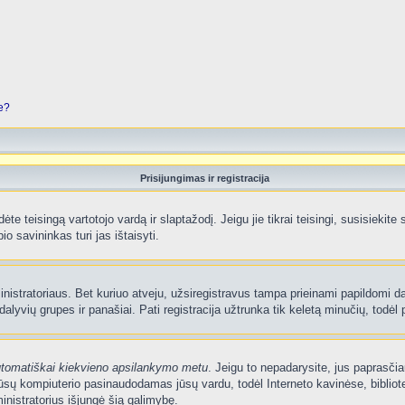
je?
Prisijungimas ir registracija
edėte teisingą vartotojo vardą ir slaptažodį. Jeigu jie tikrai teisingi, susisiekit
io savininkas turi jas ištaisyti.
nistratoriaus. Bet kuriuo atveju, užsiregistravus tampa prieinami papildomi dal
lyvių grupes ir panašiai. Pati registracija užtrunka tik keletą minučių, todėl p
utomatiškai kiekvieno apsilankymo metu
. Jeigu to nepadarysite, jus paprasčia
sų kompiuterio pasinaudodamas jūsų vardu, todėl Interneto kavinėse, bibliote
nistratorius išjungė šią galimybę.