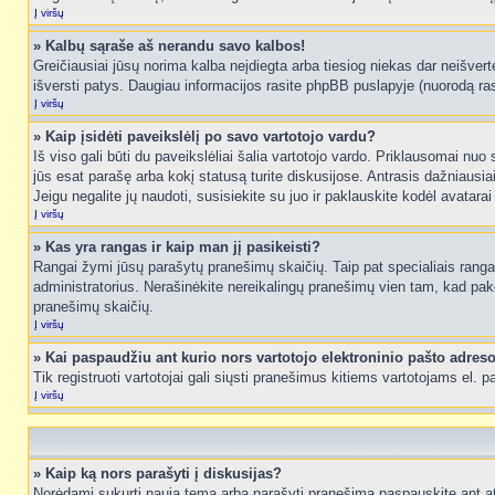
Į viršų
» Kalbų sąraše aš nerandu savo kalbos!
Greičiausiai jūsų norima kalba neįdiegta arba tiesiog niekas dar neišvertė
išversti patys. Daugiau informacijos rasite phpBB puslapyje (nuorodą ras
Į viršų
» Kaip įsidėti paveikslėlį po savo vartotojo vardu?
Iš viso gali būti du paveikslėliai šalia vartotojo vardo. Priklausomai nuo
jūs esat parašę arba kokį statusą turite diskusijose. Antrasis dažniausiai
Jeigu negalite jų naudoti, susisiekite su juo ir paklauskite kodėl avatarai
Į viršų
» Kas yra rangas ir kaip man jį pasikeisti?
Rangai žymi jūsų parašytų pranešimų skaičių. Taip pat specialiais rangais
administratorius. Nerašinėkite nereikalingų pranešimų vien tam, kad pak
pranešimų skaičių.
Į viršų
» Kai paspaudžiu ant kurio nors vartotojo elektroninio pašto adres
Tik registruoti vartotojai gali siųsti pranešimus kitiems vartotojams el.
Į viršų
» Kaip ką nors parašyti į diskusijas?
Norėdami sukurti naują temą arba parašyti pranešimą paspauskite ant at