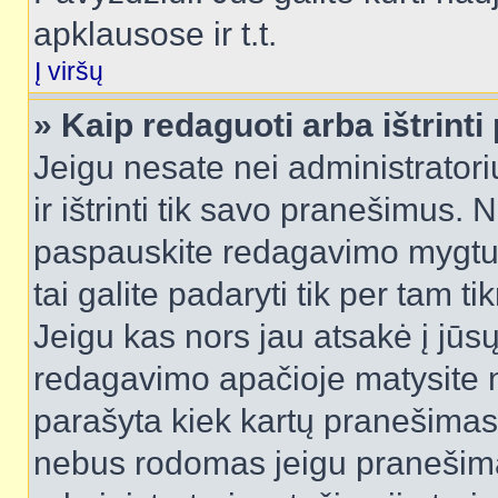
apklausose ir t.t.
Į viršų
» Kaip redaguoti arba ištrint
Jeigu nesate nei administratori
ir ištrinti tik savo pranešimus
paspauskite redagavimo mygtuk
tai galite padaryti tik per tam 
Jeigu kas nors jau atsakė į jūs
redagavimo apačioje matysite n
parašyta kiek kartų pranešimas
nebus rodomas jeigu pranešim