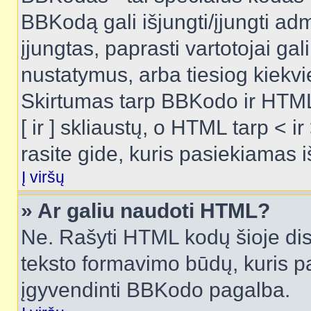
BBKodą gali išjungti/įjungti ad
įjungtas, paprasti vartotojai gali 
nustatymus, arba tiesiog kiek
Skirtumas tarp BBKodo ir HTML
[ ir ] skliaustų, o HTML tarp <
rasite gide, kuris pasiekiamas
Į viršų
» Ar galiu naudoti HTML?
Ne. Rašyti HTML kodų šioje dis
teksto formavimo būdų, kuris 
įgyvendinti BBKodo pagalba.