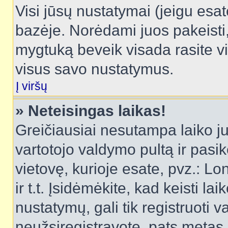
Visi jūsų nustatymai (jeigu es
bazėje. Norėdami juos pakeisti,
mygtuką beveik visada rasite vi
visus savo nustatymus.
Į viršų
» Neteisingas laikas!
Greičiausiai nesutampa laiko juo
vartotojo valdymo pultą ir pasike
vietovę, kurioje esate, pvz.: L
ir t.t. Įsidėmėkite, kad keisti lai
nustatymų, gali tik registruoti va
neužsiregistravote, pats metas b