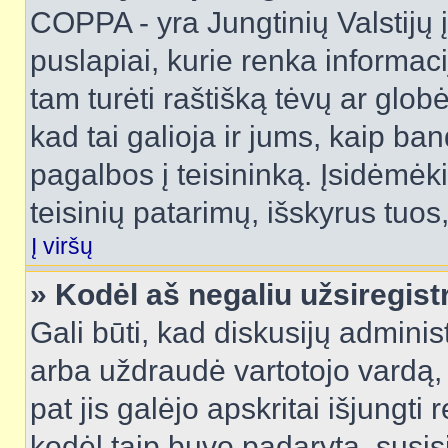
COPPA - yra Jungtinių Valstijų į
puslapiai, kurie renka informac
tam turėti raštišką tėvų ar globė
kad tai galioja ir jums, kaip ba
pagalbos į teisininką. Įsidėmėk
teisinių patarimų, išskyrus tuos,
Į viršų
» Kodėl aš negaliu užsiregist
Gali būti, kad diskusijų admini
arba uždraudė vartotojo vardą, 
pat jis galėjo apskritai išjungti 
kodėl taip buvo padaryta, susisi