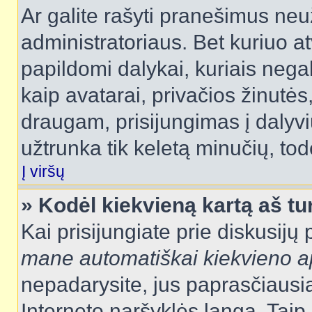
Ar galite rašyti pranešimus neu
administratoriaus. Bet kuriuo a
papildomi dalykai, kuriais negal
kaip avatarai, privačios žinutės
draugam, prisijungimas į dalyvių
užtrunka tik keletą minučių, todė
Į viršų
» Kodėl kiekvieną kartą aš tur
Kai prisijungiate prie diskusijų
mane automatiškai kiekvieno 
nepadarysite, jus paprasčiausiai
Interneto naršyklės langą. Ta