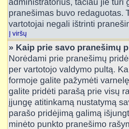
administratorius, tačiau jie turi
pranešimas buvo redaguotas. Tai
vartotojai negali ištrinti praneši
Į viršų
» Kaip prie savo pranešimų p
Norėdami prie pranešimų pridėti 
per vartotojo valdymo pultą. Ka
formoje galite pažymėti varnel
galite pridėti parašą prie visų 
įjungę atitinkamą nustatymą sa
parašo pridėjimą galimą išjung
minėto punkto pranešimo rašy