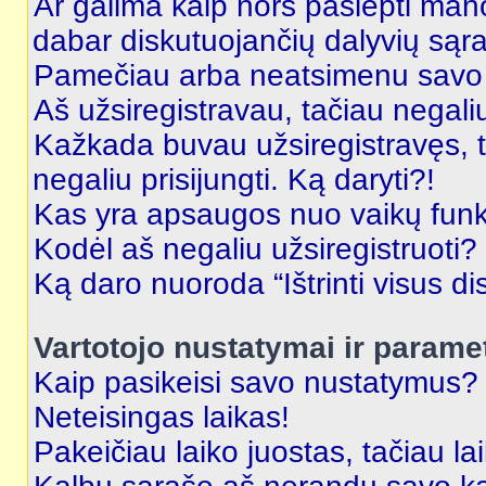
Ar galima kaip nors paslėpti man
dabar diskutuojančių dalyvių sąr
Pamečiau arba neatsimenu savo 
Aš užsiregistravau, tačiau negaliu 
Kažkada buvau užsiregistravęs, ta
negaliu prisijungti. Ką daryti?!
Kas yra apsaugos nuo vaikų fun
Kodėl aš negaliu užsiregistruoti?
Ką daro nuoroda “Ištrinti visus di
Vartotojo nustatymai ir parame
Kaip pasikeisi savo nustatymus?
Neteisingas laikas!
Pakeičiau laiko juostas, tačiau lai