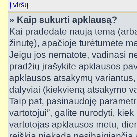
Į viršų
» Kaip sukurti apklausą?
Kai pradedate naują temą (arb
žinutę), apačioje turėtumėte ma
Jeigu jos nematote, vadinasi net
pradžių įrašykite apklausos pav
apklausos atsakymų variantus,
dalyviai (kiekvieną atsakymo var
Taip pat, pasinaudoję parametr
vartotojui”, galite nurodyti, kie
vartotojas apklausos metu, dien
reiškia niekada nesibaigiančią a