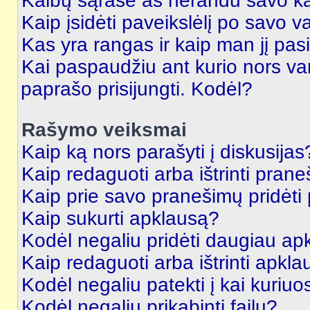
Kalbų sąraše aš nerandu savo ka
Kaip įsidėti paveikslėlį po savo v
Kas yra rangas ir kaip man jį pasi
Kai paspaudžiu ant kurio nors va
paprašo prisijungti. Kodėl?
Rašymo veiksmai
Kaip ką nors parašyti į diskusijas
Kaip redaguoti arba ištrinti pran
Kaip prie savo pranešimų pridėti
Kaip sukurti apklausą?
Kodėl negaliu pridėti daugiau a
Kaip redaguoti arba ištrinti apkl
Kodėl negaliu patekti į kai kuriu
Kodėl negaliu prikabinti failų?