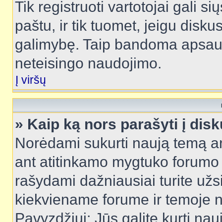
Tik registruoti vartotojai gali s
paštu, ir tik tuomet, jeigu disku
galimybę. Taip bandoma apsaugo
neteisingo naudojimo.
Į viršų
» Kaip ką nors parašyti į dis
Norėdami sukurti naują temą a
ant atitinkamo mygtuko forumo 
rašydami dažniausiai turite užsi
kiekviename forume ir temoje 
Pavyzdžiui: Jūs galite kurti nau