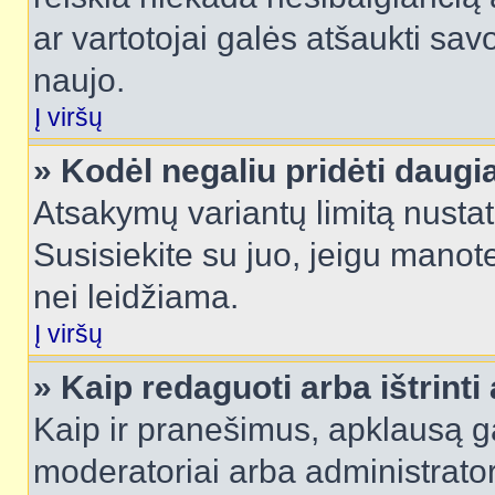
ar vartotojai galės atšaukti sav
naujo.
Į viršų
» Kodėl negaliu pridėti daug
Atsakymų variantų limitą nustat
Susisiekite su juo, jeigu manot
nei leidžiama.
Į viršų
» Kaip redaguoti arba ištrint
Kaip ir pranešimus, apklausą gal
moderatoriai arba administrato