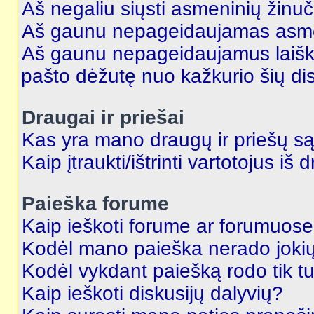
Aš negaliu siųsti asmeninių žinuč
Aš gaunu nepageidaujamas asme
Aš gaunu nepageidaujamus laiškus
pašto dėžutę nuo kažkurio šių dis
Draugai ir priešai
Kas yra mano draugų ir priešų są
Kaip įtraukti/ištrinti vartotojus i
Paieška forume
Kaip ieškoti forume ar forumuos
Kodėl mano paieška nerado jokių
Kodėl vykdant paiešką rodo tik tu
Kaip ieškoti diskusijų dalyvių?