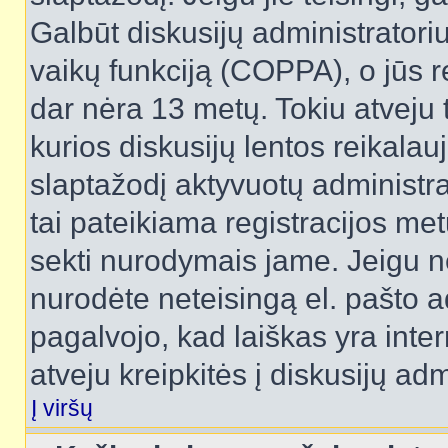
Galbūt diskusijų administrator
vaikų funkciją (COPPA), o jūs r
dar nėra 13 metų. Tokiu atveju 
kurios diskusijų lentos reikalauj
slaptažodį aktyvuotų administra
tai pateikiama registracijos metu.
sekti nurodymais jame. Jeigu ne
nurodėte neteisingą el. pašto 
pagalvojo, kad laiškas yra inte
atveju kreipkitės į diskusijų adm
Į viršų