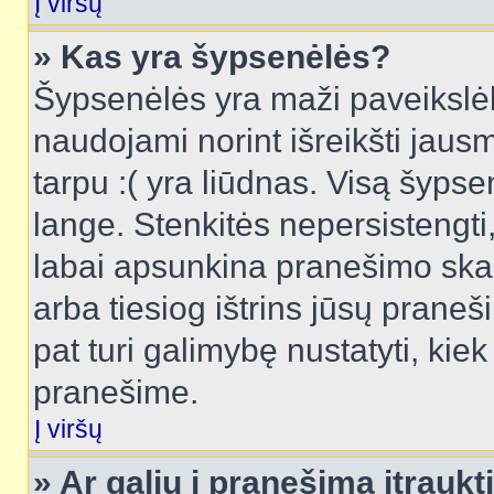
Į viršų
» Kas yra šypsenėlės?
Šypsenėlės yra maži paveikslėl
naudojami norint išreikšti jausm
tarpu :( yra liūdnas. Visą šyps
lange. Stenkitės nepersistengti
labai apsunkina pranešimo skai
arba tiesiog ištrins jūsų praneš
pat turi galimybę nustatyti, ki
pranešime.
Į viršų
» Ar galiu į pranešimą įtraukt