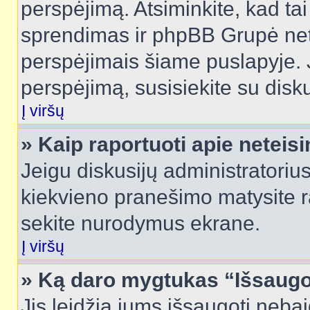
perspėjimą. Atsiminkite, kad tai
sprendimas ir phpBB Grupė net
perspėjimais šiame puslapyje. 
perspėjimą, susisiekite su disku
Į viršų
» Kaip raportuoti apie netei
Jeigu diskusijų administratorius
kiekvieno pranešimo matysite r
sekite nurodymus ekrane.
Į viršų
» Ką daro mygtukas “Išsaugo
Jis leidžia jums išsaugoti nebai