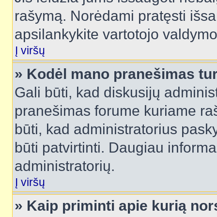
rašymą. Norėdami pratęsti išs
apsilankykite vartotojo valdymo
Į viršų
» Kodėl mano pranešimas turi
Gali būti, kad diskusijų admini
pranešimas forume kuriame rašote
būti, kad administratorius pasky
būti patvirtinti. Daugiau inform
administratorių.
Į viršų
» Kaip priminti apie kurią n