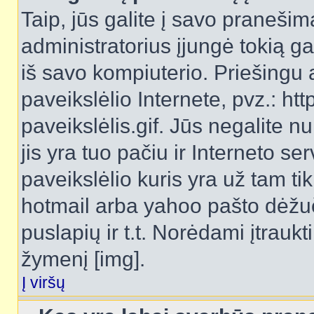
Taip, jūs galite į savo pranešimą
administratorius įjungė tokią gal
iš savo kompiuterio. Priešingu a
paveikslėlio Internete, pvz.: 
paveikslėlis.gif. Jūs negalite n
jis yra tuo pačiu ir Interneto ser
paveikslėlio kuris yra už tam ti
hotmail arba yahoo pašto dėžu
puslapių ir t.t. Norėdami įtrau
žymenį [img].
Į viršų