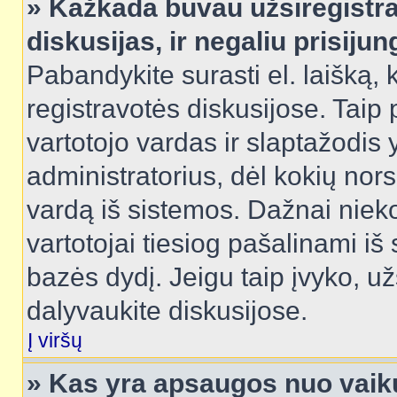
» Kažkada buvau užsiregistra
diskusijas, ir negaliu prisijun
Pabandykite surasti el. laišką, 
registravotės diskusijose. Taip p
vartotojo vardas ir slaptažodis y
administratorius, dėl kokių nors
vardą iš sistemos. Dažnai niek
vartotojai tiesiog pašalinami i
bazės dydį. Jeigu taip įvyko, užs
dalyvaukite diskusijose.
Į viršų
» Kas yra apsaugos nuo vaik