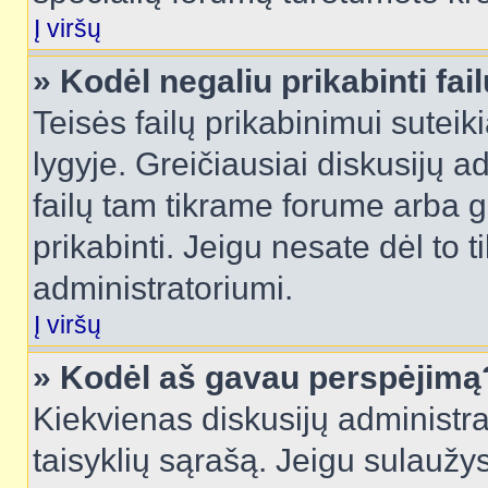
Į viršų
» Kodėl negaliu prikabinti fai
Teisės failų prikabinimui sutei
lygyje. Greičiausiai diskusijų ad
failų tam tikrame forume arba ga
prikabinti. Jeigu nesate dėl to t
administratoriumi.
Į viršų
» Kodėl aš gavau perspėjimą
Kiekvienas diskusijų administra
taisyklių sąrašą. Jeigu sulaužysi