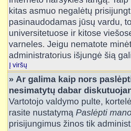
kitas asmuo negalėtų prisijungt
pasinaudodamas jūsų vardu, tod
universitetuose ir kitose viešo
varneles. Jeigu nematote minėt
administratorius išjungė šią ga
Į viršų
» Ar galima kaip nors paslėpt
nesimatytų dabar diskutuojan
Vartotojo valdymo pulte, kortelė
rasite nustatymą
Paslėpti man
prisijungimus žinos tik administr