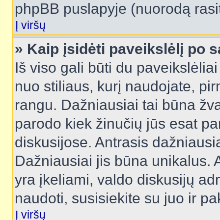
phpBB puslapyje (nuorodą rasit
Į viršų
» Kaip įsidėti paveikslėlį po 
Iš viso gali būti du paveikslėlia
nuo stiliaus, kurį naudojate, pi
rangu. Dažniausiai tai būna žvai
parodo kiek žinučių jūs esat pa
diskusijose. Antrasis dažniausia
Dažniausiai jis būna unikalus. 
yra įkeliami, valdo diskusijų ad
naudoti, susisiekite su juo ir pa
Į viršų