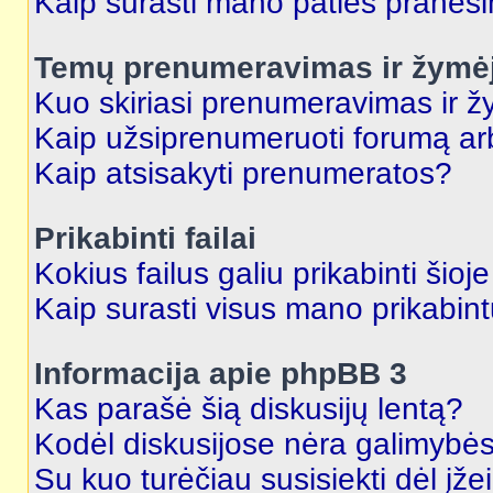
Kaip surasti mano paties praneš
Temų prenumeravimas ir žymė
Kuo skiriasi prenumeravimas ir 
Kaip užsiprenumeruoti forumą a
Kaip atsisakyti prenumeratos?
Prikabinti failai
Kokius failus galiu prikabinti šioj
Kaip surasti visus mano prikabint
Informacija apie phpBB 3
Kas parašė šią diskusijų lentą?
Kodėl diskusijose nėra galimybė
Su kuo turėčiau susisiekti dėl įže