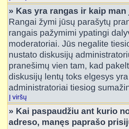
» Kas yra rangas ir kaip man j
Rangai žymi jūsų parašytų prane
rangais pažymimi ypatingi dalyvi
moderatoriai. Jūs negalite tiesi
nustato diskusijų administrator
pranešimų vien tam, kad pake
diskusijų lentų toks elgesys yr
administratoriai tiesiog sumaži
Į viršų
» Kai paspaudžiu ant kurio no
adreso, manęs paprašo prisij