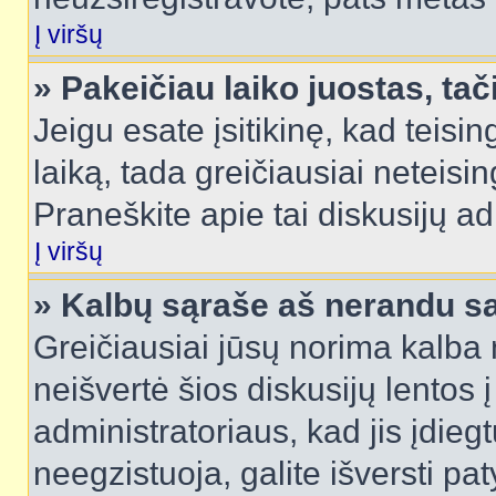
Į viršų
» Pakeičiau laiko juostas, tač
Jeigu esate įsitikinę, kad teisin
laiką, tada greičiausiai neteisi
Praneškite apie tai diskusijų ad
Į viršų
» Kalbų sąraše aš nerandu s
Greičiausiai jūsų norima kalba 
neišvertė šios diskusijų lentos 
administratoriaus, kad jis įdie
neegzistuoja, galite išversti pa