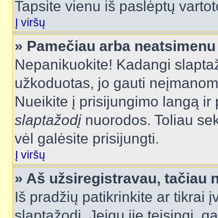
Tapsite vienu iš paslėptų vartot
Į viršų
» Pamečiau arba neatsimenu 
Nepanikuokite! Kadangi slapt
užkoduotas, jo gauti neįmanoma.
Nueikite į prisijungimo langą i
slaptažodį
nuorodos. Toliau sek
vėl galėsite prisijungti.
Į viršų
» Aš užsiregistravau, tačiau n
Iš pradžių patikrinkite ar tikrai 
slaptažodį. Jeigu jie teisingi, ga