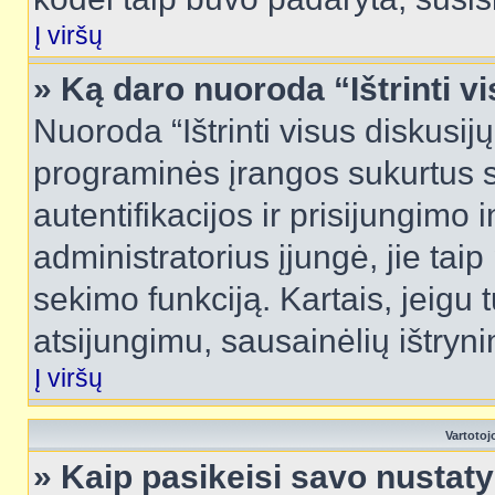
Į viršų
» Ką daro nuoroda “Ištrinti v
Nuoroda “Ištrinti visus diskusij
programinės įrangos sukurtus 
autentifikacijos ir prisijungimo 
administratorius įjungė, jie tai
sekimo funkciją. Kartais, jeigu 
atsijungimu, sausainėlių ištryni
Į viršų
Vartotoj
» Kaip pasikeisi savo nusta