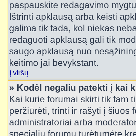
paspauskite redagavimo mygtu
Ištrinti apklausą arba keisti a
galima tik tada, kol niekas neba
redaguoti apklausą gali tik mode
saugo apklausą nuo nesąžinin
keitimo jai bevykstant.
Į viršų
» Kodėl negaliu patekti į kai
Kai kurie forumai skirti tik tam 
peržiūrėti, trinti ir rašyti į ši
administratoriai arba moderatori
specialių forumų turėtumėte krei