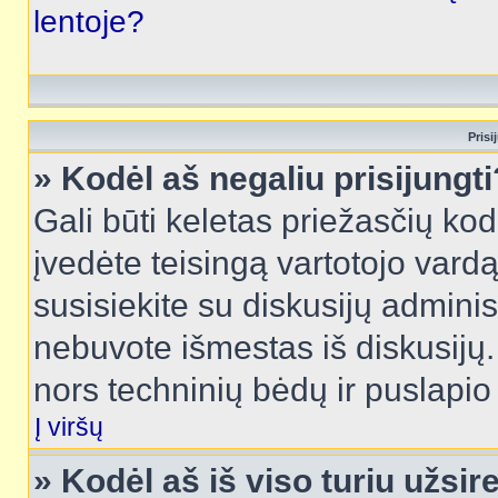
lentoje?
Prisi
» Kodėl aš negaliu prisijungti
Gali būti keletas priežasčių kodė
įvedėte teisingą vartotojo vardą i
susisiekite su diskusijų administ
nebuvote išmestas iš diskusijų. T
nors techninių bėdų ir puslapio s
Į viršų
» Kodėl aš iš viso turiu užsir