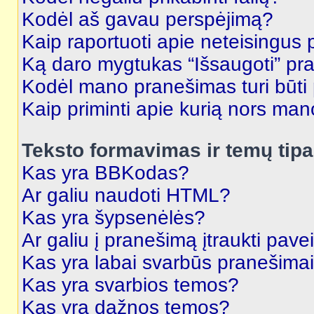
Kodėl aš gavau perspėjimą?
Kaip raportuoti apie neteisingus
Ką daro mygtukas “Išsaugoti” p
Kodėl mano pranešimas turi būti p
Kaip priminti apie kurią nors ma
Teksto formavimas ir temų tipa
Kas yra BBKodas?
Ar galiu naudoti HTML?
Kas yra šypsenėlės?
Ar galiu į pranešimą įtraukti pavei
Kas yra labai svarbūs pranešima
Kas yra svarbios temos?
Kas yra dažnos temos?