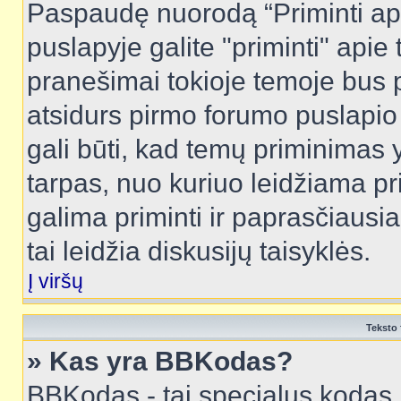
Paspaudę nuorodą “Priminti ap
puslapyje galite "priminti" apie
pranešimai tokioje temoje bus p
atsidurs pirmo forumo puslapio
gali būti, kad temų priminimas 
tarpas, nuo kuriuo leidžiama pr
galima priminti ir paprasčiausiai 
tai leidžia diskusijų taisyklės.
Į viršų
Teksto 
» Kas yra BBKodas?
BBKodas - tai specialus kodas 