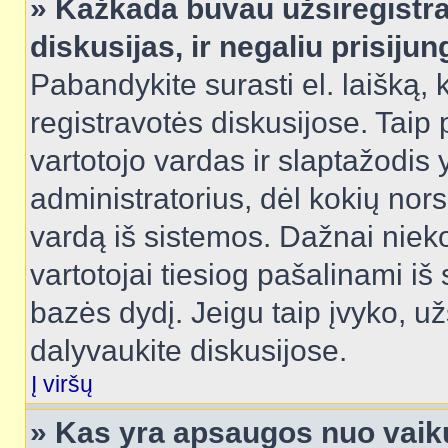
» Kažkada buvau užsiregistra
diskusijas, ir negaliu prisijun
Pabandykite surasti el. laišką, 
registravotės diskusijose. Taip p
vartotojo vardas ir slaptažodis y
administratorius, dėl kokių nors
vardą iš sistemos. Dažnai niek
vartotojai tiesiog pašalinami i
bazės dydį. Jeigu taip įvyko, užs
dalyvaukite diskusijose.
Į viršų
» Kas yra apsaugos nuo vaik