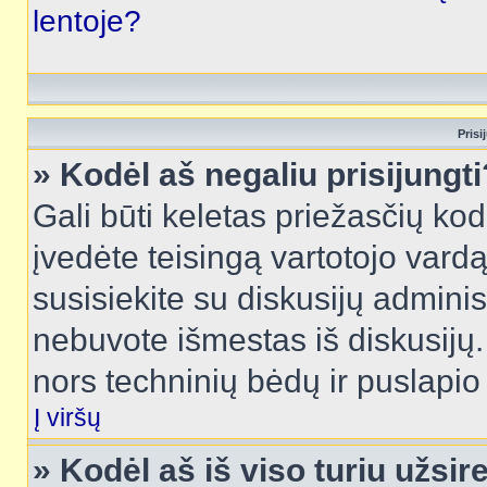
lentoje?
Prisi
» Kodėl aš negaliu prisijungti
Gali būti keletas priežasčių kodė
įvedėte teisingą vartotojo vardą i
susisiekite su diskusijų administ
nebuvote išmestas iš diskusijų. T
nors techninių bėdų ir puslapio s
Į viršų
» Kodėl aš iš viso turiu užsir