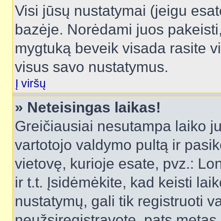
Visi jūsų nustatymai (jeigu es
bazėje. Norėdami juos pakeisti,
mygtuką beveik visada rasite vi
visus savo nustatymus.
Į viršų
» Neteisingas laikas!
Greičiausiai nesutampa laiko juo
vartotojo valdymo pultą ir pasike
vietovę, kurioje esate, pvz.: L
ir t.t. Įsidėmėkite, kad keisti lai
nustatymų, gali tik registruoti va
neužsiregistravote, pats metas b