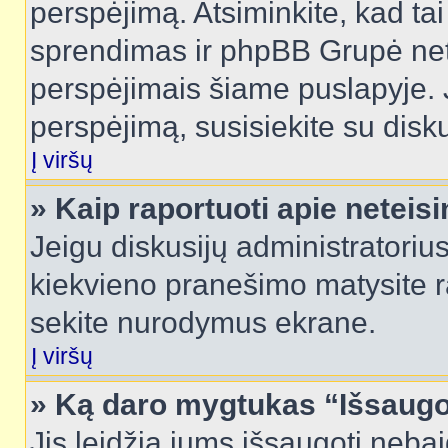
perspėjimą. Atsiminkite, kad tai
sprendimas ir phpBB Grupė net
perspėjimais šiame puslapyje. 
perspėjimą, susisiekite su disku
Į viršų
» Kaip raportuoti apie netei
Jeigu diskusijų administratorius
kiekvieno pranešimo matysite r
sekite nurodymus ekrane.
Į viršų
» Ką daro mygtukas “Išsaugo
Jis leidžia jums išsaugoti nebai