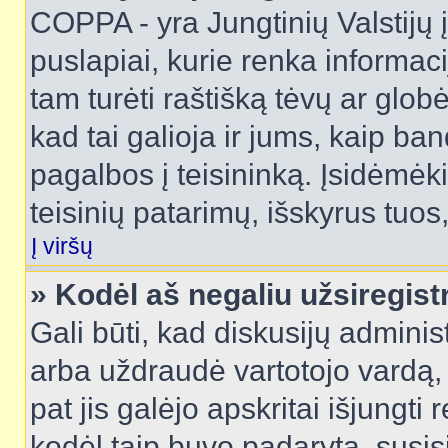
COPPA - yra Jungtinių Valstijų į
puslapiai, kurie renka informac
tam turėti raštišką tėvų ar globė
kad tai galioja ir jums, kaip ba
pagalbos į teisininką. Įsidėmėk
teisinių patarimų, išskyrus tuos,
Į viršų
» Kodėl aš negaliu užsiregist
Gali būti, kad diskusijų admini
arba uždraudė vartotojo vardą, 
pat jis galėjo apskritai išjungti 
kodėl taip buvo padaryta, susisi