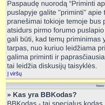
Paspaudę nuorodą “Priminti ap
puslapyje galite "priminti" apie
pranešimai tokioje temoje bus p
atsidurs pirmo forumo puslapio
gali būti, kad temų priminimas 
tarpas, nuo kuriuo leidžiama pr
galima priminti ir paprasčiausiai 
tai leidžia diskusijų taisyklės.
Į viršų
Teksto 
» Kas yra BBKodas?
BBKodas - tai specialus kodas 