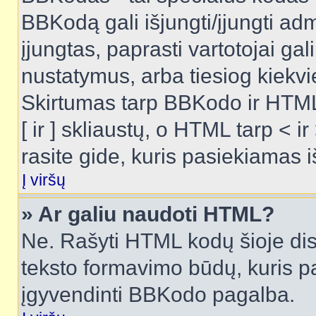
BBKodą gali išjungti/įjungti ad
įjungtas, paprasti vartotojai gali 
nustatymus, arba tiesiog kiek
Skirtumas tarp BBKodo ir HTML
[ ir ] skliaustų, o HTML tarp <
rasite gide, kuris pasiekiamas
Į viršų
» Ar galiu naudoti HTML?
Ne. Rašyti HTML kodų šioje dis
teksto formavimo būdų, kuris 
įgyvendinti BBKodo pagalba.