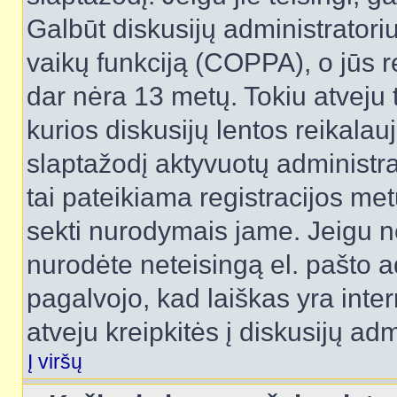
Galbūt diskusijų administrator
vaikų funkciją (COPPA), o jūs r
dar nėra 13 metų. Tokiu atveju 
kurios diskusijų lentos reikalauj
slaptažodį aktyvuotų administra
tai pateikiama registracijos metu.
sekti nurodymais jame. Jeigu ne
nurodėte neteisingą el. pašto 
pagalvojo, kad laiškas yra inte
atveju kreipkitės į diskusijų adm
Į viršų