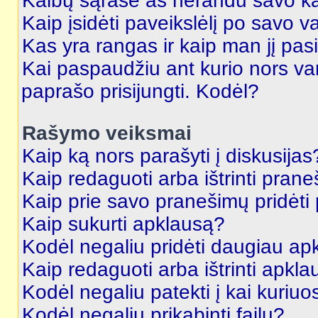
Kalbų sąraše aš nerandu savo ka
Kaip įsidėti paveikslėlį po savo v
Kas yra rangas ir kaip man jį pasi
Kai paspaudžiu ant kurio nors va
paprašo prisijungti. Kodėl?
Rašymo veiksmai
Kaip ką nors parašyti į diskusijas
Kaip redaguoti arba ištrinti pran
Kaip prie savo pranešimų pridėti
Kaip sukurti apklausą?
Kodėl negaliu pridėti daugiau a
Kaip redaguoti arba ištrinti apkl
Kodėl negaliu patekti į kai kuriu
Kodėl negaliu prikabinti failų?