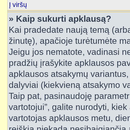
Į viršų
» Kaip sukurti apklausą?
Kai pradedate naują temą (arb
žinutę), apačioje turėtumėte ma
Jeigu jos nematote, vadinasi net
pradžių įrašykite apklausos pav
apklausos atsakymų variantus,
dalyviai (kiekvieną atsakymo var
Taip pat, pasinaudoję parametr
vartotojui”, galite nurodyti, kie
vartotojas apklausos metu, dien
reiškia niekada nesibaigiančią a