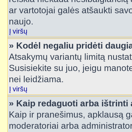
ar vartotojai galės atšaukti sav
naujo.
Į viršų
» Kodėl negaliu pridėti daug
Atsakymų variantų limitą nustat
Susisiekite su juo, jeigu manot
nei leidžiama.
Į viršų
» Kaip redaguoti arba ištrint
Kaip ir pranešimus, apklausą gal
moderatoriai arba administrato