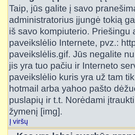
Taip, jūs galite į savo pranešimą
administratorius įjungė tokią gal
iš savo kompiuterio. Priešingu a
paveikslėlio Internete, pvz.: 
paveikslėlis.gif. Jūs negalite n
jis yra tuo pačiu ir Interneto ser
paveikslėlio kuris yra už tam ti
hotmail arba yahoo pašto dėžu
puslapių ir t.t. Norėdami įtrau
žymenį [img].
Į viršų