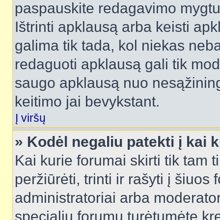
paspauskite redagavimo mygtu
Ištrinti apklausą arba keisti a
galima tik tada, kol niekas neba
redaguoti apklausą gali tik mode
saugo apklausą nuo nesąžinin
keitimo jai bevykstant.
Į viršų
» Kodėl negaliu patekti į kai
Kai kurie forumai skirti tik tam 
peržiūrėti, trinti ir rašyti į ši
administratoriai arba moderatori
specialių forumų turėtumėte krei