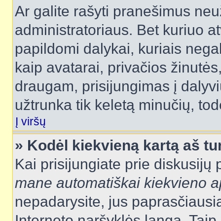
Ar galite rašyti pranešimus neu
administratoriaus. Bet kuriuo a
papildomi dalykai, kuriais negal
kaip avatarai, privačios žinutės
draugam, prisijungimas į dalyvių
užtrunka tik keletą minučių, todė
Į viršų
» Kodėl kiekvieną kartą aš tur
Kai prisijungiate prie diskusijų
mane automatiškai kiekvieno 
nepadarysite, jus paprasčiausiai
Interneto naršyklės langą. Ta