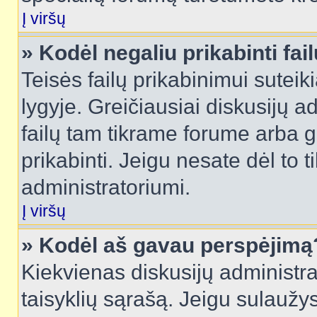
Į viršų
» Kodėl negaliu prikabinti fai
Teisės failų prikabinimui sutei
lygyje. Greičiausiai diskusijų ad
failų tam tikrame forume arba ga
prikabinti. Jeigu nesate dėl to t
administratoriumi.
Į viršų
» Kodėl aš gavau perspėjimą
Kiekvienas diskusijų administra
taisyklių sąrašą. Jeigu sulaužysi