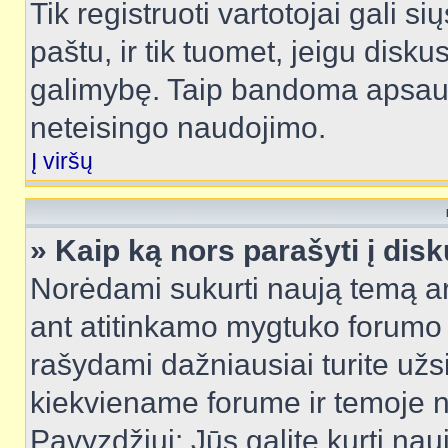
Tik registruoti vartotojai gali s
paštu, ir tik tuomet, jeigu disku
galimybę. Taip bandoma apsaugo
neteisingo naudojimo.
Į viršų
» Kaip ką nors parašyti į dis
Norėdami sukurti naują temą a
ant atitinkamo mygtuko forumo 
rašydami dažniausiai turite užsi
kiekviename forume ir temoje 
Pavyzdžiui: Jūs galite kurti nau