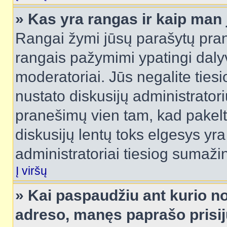
» Kas yra rangas ir kaip man j
Rangai žymi jūsų parašytų prane
rangais pažymimi ypatingi dalyvi
moderatoriai. Jūs negalite tiesi
nustato diskusijų administrator
pranešimų vien tam, kad pake
diskusijų lentų toks elgesys yr
administratoriai tiesiog sumaži
Į viršų
» Kai paspaudžiu ant kurio no
adreso, manęs paprašo prisij