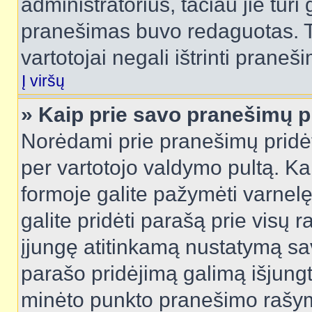
administratorius, tačiau jie turi
pranešimas buvo redaguotas. Tai
vartotojai negali ištrinti praneši
Į viršų
» Kaip prie savo pranešimų p
Norėdami prie pranešimų pridėti 
per vartotojo valdymo pultą. Ka
formoje galite pažymėti varnel
galite pridėti parašą prie visų 
įjungę atitinkamą nustatymą sa
parašo pridėjimą galimą išjung
minėto punkto pranešimo rašy