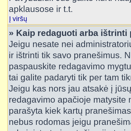
apklausose ir t.t.
Į viršų
» Kaip redaguoti arba ištrint
Jeigu nesate nei administratori
ir ištrinti tik savo pranešimus
paspauskite redagavimo mygtuk
tai galite padaryti tik per tam 
Jeigu kas nors jau atsakė į jūs
redagavimo apačioje matysite n
parašyta kiek kartų pranešimas
nebus rodomas jeigu pranešim