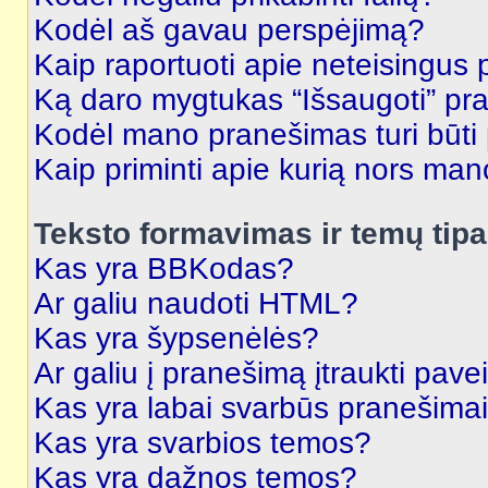
Kodėl aš gavau perspėjimą?
Kaip raportuoti apie neteisingus
Ką daro mygtukas “Išsaugoti” p
Kodėl mano pranešimas turi būti p
Kaip priminti apie kurią nors ma
Teksto formavimas ir temų tipa
Kas yra BBKodas?
Ar galiu naudoti HTML?
Kas yra šypsenėlės?
Ar galiu į pranešimą įtraukti pavei
Kas yra labai svarbūs pranešima
Kas yra svarbios temos?
Kas yra dažnos temos?