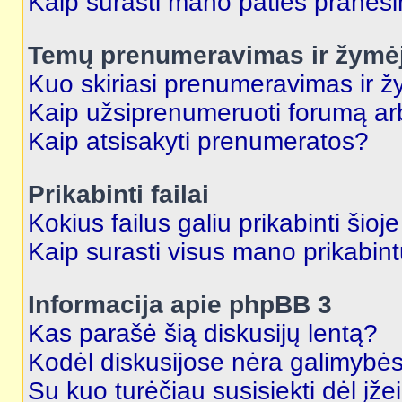
Kaip surasti mano paties praneš
Temų prenumeravimas ir žymė
Kuo skiriasi prenumeravimas ir 
Kaip užsiprenumeruoti forumą a
Kaip atsisakyti prenumeratos?
Prikabinti failai
Kokius failus galiu prikabinti šioj
Kaip surasti visus mano prikabint
Informacija apie phpBB 3
Kas parašė šią diskusijų lentą?
Kodėl diskusijose nėra galimybė
Su kuo turėčiau susisiekti dėl įže