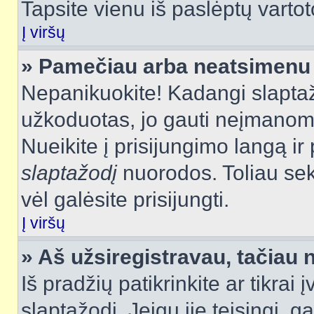
Tapsite vienu iš paslėptų vartot
Į viršų
» Pamečiau arba neatsimenu 
Nepanikuokite! Kadangi slapt
užkoduotas, jo gauti neįmanoma.
Nueikite į prisijungimo langą i
slaptažodį
nuorodos. Toliau sek
vėl galėsite prisijungti.
Į viršų
» Aš užsiregistravau, tačiau n
Iš pradžių patikrinkite ar tikrai 
slaptažodį. Jeigu jie teisingi, ga