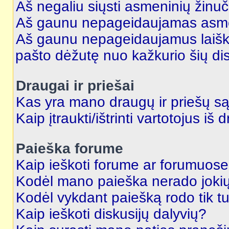
Aš negaliu siųsti asmeninių žinuč
Aš gaunu nepageidaujamas asme
Aš gaunu nepageidaujamus laiškus
pašto dėžutę nuo kažkurio šių dis
Draugai ir priešai
Kas yra mano draugų ir priešų są
Kaip įtraukti/ištrinti vartotojus i
Paieška forume
Kaip ieškoti forume ar forumuos
Kodėl mano paieška nerado jokių
Kodėl vykdant paiešką rodo tik tu
Kaip ieškoti diskusijų dalyvių?