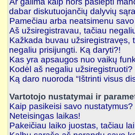
Ar galima kaip nors paslėpti man
dabar diskutuojančių dalyvių sąr
Pamečiau arba neatsimenu savo 
Aš užsiregistravau, tačiau negaliu 
Kažkada buvau užsiregistravęs, ta
negaliu prisijungti. Ką daryti?!
Kas yra apsaugos nuo vaikų fun
Kodėl aš negaliu užsiregistruoti?
Ką daro nuoroda “Ištrinti visus di
Vartotojo nustatymai ir parame
Kaip pasikeisi savo nustatymus?
Neteisingas laikas!
Pakeičiau laiko juostas, tačiau lai