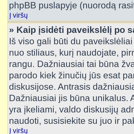
phpBB puslapyje (nuorodą rasit
Į viršų
» Kaip įsidėti paveikslėlį po 
Iš viso gali būti du paveikslėlia
nuo stiliaus, kurį naudojate, pi
rangu. Dažniausiai tai būna žvai
parodo kiek žinučių jūs esat pa
diskusijose. Antrasis dažniausia
Dažniausiai jis būna unikalus. 
yra įkeliami, valdo diskusijų ad
naudoti, susisiekite su juo ir pa
Į viršų