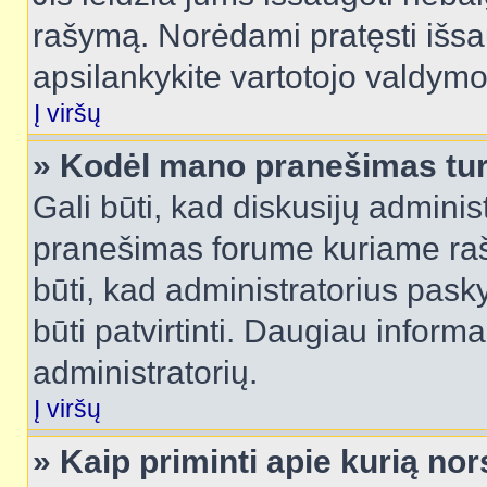
rašymą. Norėdami pratęsti išs
apsilankykite vartotojo valdymo
Į viršų
» Kodėl mano pranešimas turi
Gali būti, kad diskusijų admini
pranešimas forume kuriame rašote
būti, kad administratorius pasky
būti patvirtinti. Daugiau inform
administratorių.
Į viršų
» Kaip priminti apie kurią n