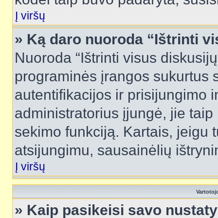
Į viršų
» Ką daro nuoroda “Ištrinti v
Nuoroda “Ištrinti visus diskusij
programinės įrangos sukurtus 
autentifikacijos ir prisijungimo 
administratorius įjungė, jie tai
sekimo funkciją. Kartais, jeigu 
atsijungimu, sausainėlių ištryni
Į viršų
Vartotoj
» Kaip pasikeisi savo nusta