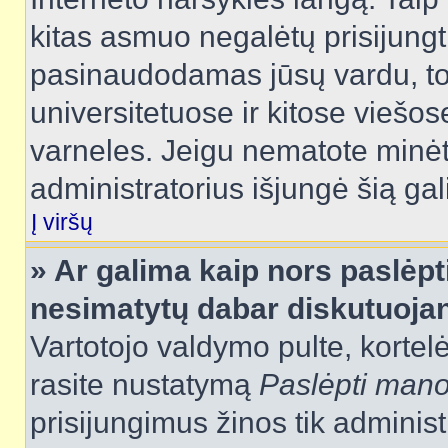
kitas asmuo negalėtų prisijungt
pasinaudodamas jūsų vardu, tod
universitetuose ir kitose viešo
varneles. Jeigu nematote minėt
administratorius išjungė šią ga
Į viršų
» Ar galima kaip nors paslėpt
nesimatytų dabar diskutuojan
Vartotojo valdymo pulte, kortelė
rasite nustatymą
Paslėpti man
prisijungimus žinos tik administr