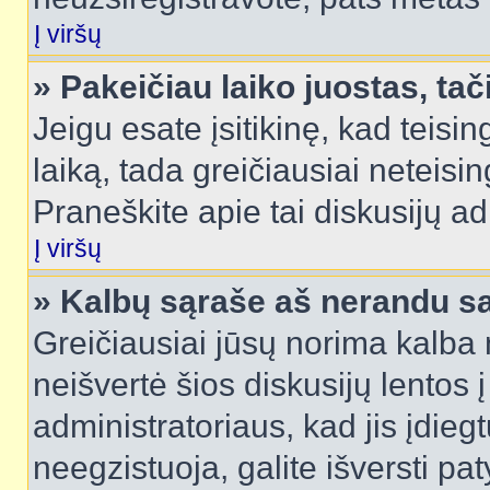
Į viršų
» Pakeičiau laiko juostas, tač
Jeigu esate įsitikinę, kad teisin
laiką, tada greičiausiai neteisi
Praneškite apie tai diskusijų ad
Į viršų
» Kalbų sąraše aš nerandu s
Greičiausiai jūsų norima kalba 
neišvertė šios diskusijų lentos 
administratoriaus, kad jis įdie
neegzistuoja, galite išversti pa