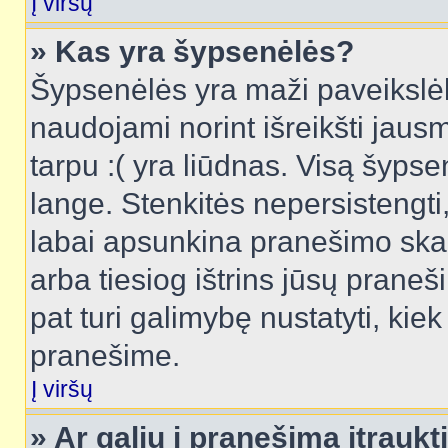
Į viršų
» Kas yra šypsenėlės?
Šypsenėlės yra maži paveikslėl
naudojami norint išreikšti jausm
tarpu :( yra liūdnas. Visą šyps
lange. Stenkitės nepersistengti
labai apsunkina pranešimo skai
arba tiesiog ištrins jūsų praneš
pat turi galimybę nustatyti, ki
pranešime.
Į viršų
» Ar galiu į pranešimą įtraukt